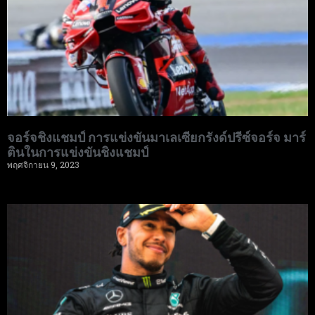
จอร์จชิงแชมป์ การแข่งขันมาเลเซียกรังด์ปรีซ์จอร์จ มาร์
ตินในการแข่งขันชิงแชมป์
พฤศจิกายน 9, 2023