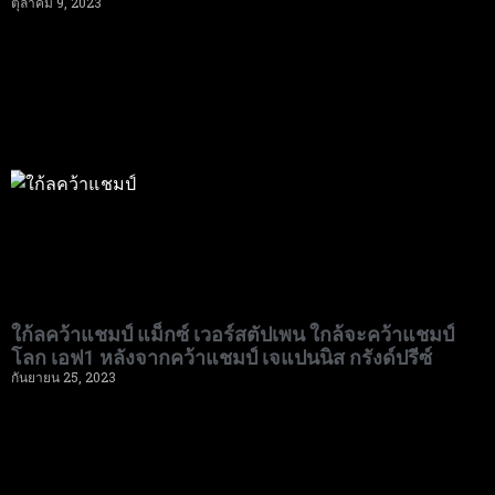
ตุลาคม 9, 2023
ใก้ลคว้าแชมป์ แม็กซ์ เวอร์สตัปเพน ใกล้จะคว้าแชมป์
โลก เอฟ1 หลังจากคว้าแชมป์ เจแปนนิส กรังด์ปรีซ์
กันยายน 25, 2023