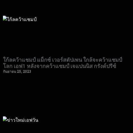
ใก้ลคว้าแชมป์ แม็กซ์ เวอร์สตัปเพน ใกล้จะคว้าแชมป์
โลก เอฟ1 หลังจากคว้าแชมป์ เจแปนนิส กรังด์ปรีซ์
กันยายน 25, 2023