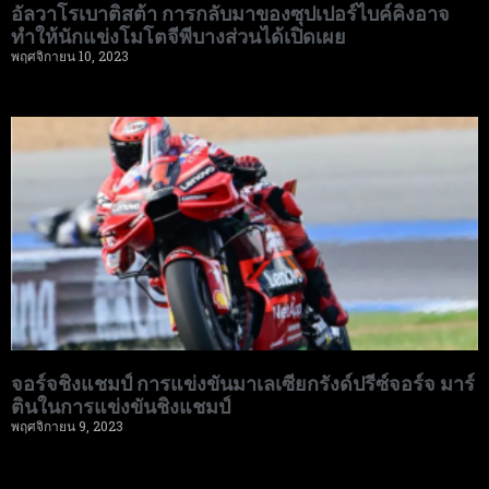
อัลวาโรเบาติสต้า การกลับมาของซุปเปอร์ไบค์คิงอาจ
ทำให้นักแข่งโมโตจีพีบางส่วนได้เปิดเผย
พฤศจิกายน 10, 2023
จอร์จชิงแชมป์ การแข่งขันมาเลเซียกรังด์ปรีซ์จอร์จ มาร์
ตินในการแข่งขันชิงแชมป์
พฤศจิกายน 9, 2023