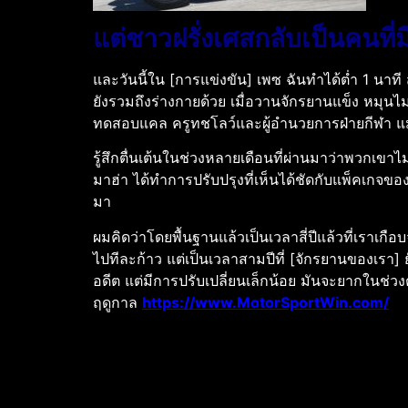
แต่ชาวฝรั่งเศสกลับเป็นคนที่ม
และวันนี้ใน [การแข่งขัน] เพซ ฉันทำได้ต่ำ 1 นาที สู
ยังรวมถึงร่างกายด้วย เมื่อวานจักรยานแข็ง หมุนไม่ได
ทดสอบแคล ครูทชโลว์และผู้อำนวยการฝ่ายกีฬา แม
รู้สึกตื่นเต้นในช่วงหลายเดือนที่ผ่านมาว่าพวกเขาไ
มาฮ่า ได้ทำการปรับปรุงที่เห็นได้ชัดกับแพ็คเกจของเ
มา
ผมคิดว่าโดยพื้นฐานแล้วเป็นเวลาสี่ปีแล้วที่เราเกื
ไปทีละก้าว แต่เป็นเวลาสามปีที่ [จักรยานของเรา] 
อดีต แต่มีการปรับเปลี่ยนเล็กน้อย มันจะยากในช่ว
ฤดูกาล
https://www.MotorSportWin.com/