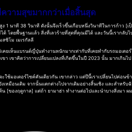
ีความสุขมากกว่าเมื่อสิ้นสุด
ง 1 นาที 38 วินาที ดังนั้นจึงเร็วขึ้นเกือบหนึ่งวินาทีในการก้าว [เป
้ โดยพื้นฐานแล้ว สิ่งที่เลวร้ายที่สุดที่คุณมีได้ และวันนี้เรากลับ
สซิโม เมเรกัลลี
ม่เคยเห็นแบรนด์ญี่ปุ่นทำงานหนักมากเท่ากับที่เคยทำกับรถมอเตอร์ไซ
ขา เขาคิดว่าการเปลี่ยนแปลงที่เกิดขึ้นในปี 2023 นั้น มากเกินไป เ
อบจะใช้มอเตอร์ไซค์คันเดียวกัน เขากล่าว แต่ปีนี้เราเปลี่ยนไปค่อน
ยังเหมือนเดิม จากนั้นแตกต่างไปจากเดิมอย่างสิ้นเชิง และสำหรับฉั
งต้น [ของฤดูกาล] แต่ถ้า ยามาฮ่า ทำงานต่อไปและนำบางสิ่งมา ผมค