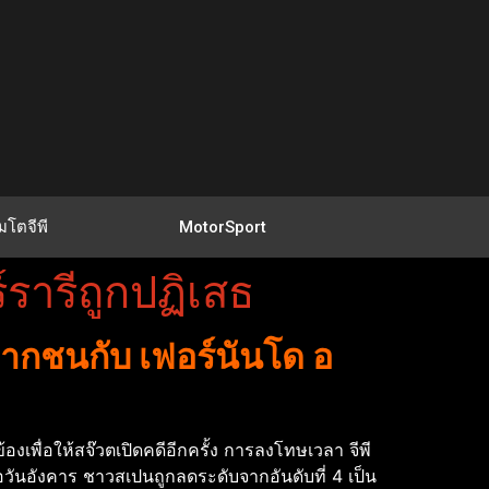
มโตจีพี
MotorSport
รารีถูกปฏิเสธ
ากชนกับ เฟอร์นันโด อ
องเพื่อให้สจ๊วตเปิดคดีอีกครั้ง
การลงโทษเวลา จีพี
อวันอังคาร
ชาวสเปนถูกลดระดับจากอันดับที่ 4 เป็น