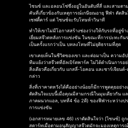
ไซนซ์ และอลอนโซ่ซึ่งอยู่ในอันดับที่สี่ และสามต
คันที่เกี่ยวข้องกับเหตุการณ์เกษียณอายุ
ฟีฟ่า ตัดส
เซฟตี้คาร์ แต่ ไซนซ์จะรับโทษห้าวินาที
ทําให้เขาไม่มีโอกาสสร้างช่องว่างให้กับรถที่อยู่
เยี่ยมสจ๊วตหลังการแข่งขัน ในขณะที่การปะทะกันร
เป็นครั้งแรกว่าเป็น บทลงโทษที่ไม่ยุติธรรมที่สุด
เขาเคยเห็นในชีวิตของเขา และต่อมาเป็น ความอัปยศ
ทีมแย้งว่าสจ๊วตที่อัลเบิร์ตพาร์ค ไม่ได้ดําเนินการ
สิ่งเดียวคือเกี่ยวกับ แกสลี่-โอคอน และซาร์เจียนต์
กล่าว
สิ่งที่เราคาดหวังได้คืออย่างน้อยก็มีการพูดคุยอย่
ตัดสินใจแบบนี้เมื่อคุณมีสามกรณีในมุมเดียวกัน แ
ภาคผนวกแอล, บทที่4 ข้อ 2ดี) ของฟีฟ่าระหว่างประ
การแข่งขัน
(เอกสารหมายเลข 46) เราตัดสินใจว่า [ไซนซ์] ถู
สตาร์ทเมื่อตามอนุสัญญาสจ๊วตมักจะมองเหตุการณ์ที