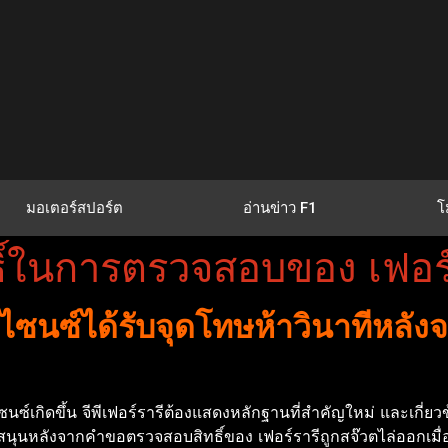
มอเตอร์สปอร์ต
อ่านข่าว F1
โ
ิ์ในการตรวจสอบของ เฟอร์
ซนซ์ได้รับจุดโทษห้าวินาทีหลังจ
นซ์เกิดขึ้น
จีพีเฟอร์รารีต้องแสดงหลักฐานที่สําคัญใหม่ และเกี่ยวข้
นุนหลังจากคําขอตรวจสอบสิทธิ์ของ เฟอร์รารีถูกสจ๊วตไล่ออกเมื่