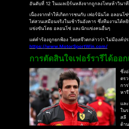
อันดับที่ 12 ในเมลเบิร์นหลังจากถูกลงโทษห้าวินาที
เนื่องจากทําให้เกิดการชนกับ เฟอร์นันโด อลอนโซ่
ไต่สวนเสมือนจริงในเช้าวันอังคาร ซึ่งทีมงานไ
แข่งขันโดย อลอนโซ่ และนักแข่งคนอื่นๆ
แต่คําร้องถูกยกฟ้อง โดยสจ๊วตกล่าวว่า ไม่มีองค์ปร
https://www.MotorSportWin.com/
การตัดสินใจเฟอร์รารีได้ออ
ซึ่ง
ตรว
การร
หารื
และ
ในร
สลี
ด้า