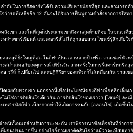
ามลําดับในการรีสตาร์ทได้รับความเสียหายน้อยที่สุด และสามารถดํ
ินใจว่ารถที่เหลืออีก 12 คันจะได้รับการฟื้นฟูตามคําสั่งจากการรีส
ข้างหลังเขา และในที่สุดก็ประณามเขาถึงคนสุดท้ายที่จบ
ในขณะเดียว
ะหว่างซาร์เจียนต์ และเดอวรีส์ไม่ได้ถูกสอบสวน
ไซนซ์รู้สึกเสียใจ
อดสูที่ยิ่งใหญ่ที่สุด ในกีฬาเป็นเวลาหลายปี
เฟร็ด วาสเซอร์หัวหน
อย่างสม่ําเสมอกับเหตุการณ์ เทิร์นวัน สามครั้งในการรีสตาร์ทกริดสุ
-เดอ วรีส์ ก็เปลี่ยนไป และปฏิกิริยาของสจ๊วตก็ไม่เหมือนกัน วาสเซอ
างเปิดเผยกับพวกเขา
นอกจากนี้เพื่อประโยชน์ของกีฬาเพื่อหลีกเลี่ยง
ละไม่ใช่การตัดสินใจเดียวกัน
การตัดสินใจของเราว่า [ไซนซ์] ละเม
เทศ รหัสกีฬา เนื่องจากทําให้เกิดการชนกับ [อลอนโซ่] เกิดขึ้นใ
กตําหนิทั้งหมดสําหรับการปะทะกัน
เราพิจารณาข้อเท็จจริงที่ว่ากา
่ผ่อนปรนมากขึ้น อย่างไรก็ตามเราตัดสินใจว่าแม้ว่าจะเทียบเท่า