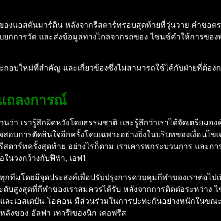
ของแอสตันมาร์ติน หลังจากรีสตาร์ทรอบสุดท้ายที่วุ่นวาย
คําขอตร
ด้หยิบยกการวัด และส่งข้อมูลทางไกลจากรถของ ไซนซ์คําให้การ
ะกอบใหม่ที่สําคัญ และเกี่ยวข้องซึ่งไม่สามารถใช้ได้กับฝ่ายที่ต้อ
กแถลงการณ์
อ่านว่า เรารู้สึกผิดหวังโดยธรรมชาติ และรู้สึกว่าเราได้จัดเตรียมอง
จสอบการตัดสินใจอีกครั้งโดยเฉพาะอย่างยิ่งในบริบทของเงื่อนไขเฉ
ีสตาร์ทครั้งสุดท้าย
อย่างไรก็ตาม เราเคารพกระบวนการ และการตัด
อในวงกว้างกับฟีฟ่า, เอฟ1
ทุกทีมโดยมีจุดประสงค์เพื่อปรับปรุงการควบคุมกีฬาของเราต่อไปเพ
ะดับสูงสุดที่กีฬาของเราสมควรได้รับ
หลังจากการติดต่อระหว่าง ไซ
 และเอสเตบัน โอคอน มีส่วนร่วมในการปะทะกันอย่างหนักในขณะที่ 
นหลังของ อัลฟา เทารีiของนิก เดอฟรีส