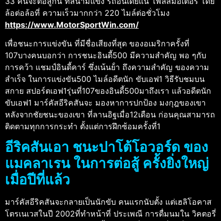
33 คันจะต่อสู้กัน ที่สนามแข่ง รถอินเดียแน โพลิสมอเตอร์ โดย
ล้อต่อล้อที่ ความเร็วมากกว่า 220 ไมล์ต่อชั่วโมง
https://www.MotorSportWin.com/
เพื่อชนะการแข่งขัน ที่มีชื่อเสียงที่สุด ของอเมริกาครั้งที่
107บางคนบอกว่า การชนะอินดี้500 มีความสําคัญ พอ ๆกับ
การคว้า แชมป์อินดี้คาร์ ซึ่งเน้นย้ํา ถึงความสําคัญ ของความ
สําเร็จ ในการแข่งขัน500 ไมล์อดีตนัก ขับเอฟ1 วิธีรับชมบน
สกาย สปอร์ตเอฟ1รุ่นที่107ของอินดี้500มาถึงเรา แล้วอดีตนัก
ขับเอฟ1 มาร์คัสอีริคสันจะ มองหาการปกป้อง มงกุฎของเขา
หลังจากชัยชนะของเขา ที่ลานอิฐเมื่อ12เดือน ก่อนคุณสามารถ
ติดตามทุกการกระทํา ตั้งแต่การฝึกซ้อมครั้งที่1
อีริคสันเอา ชนะปาโต้โอวอร์ด ของ
แมคลาเรน ในการต่อสู้ ครั้งยิ่งใหญ่
เมื่อปีที่แล้ว
มาร์คัสอีริคสันจะกลายเป็นนักขับ คนแรกนับตั้ง แต่เฮลิโอคาส
โตรเนเวสในปี 2002ที่ทําหน้าที่ ประเพณี การดื่มนมใน วิคตอรี่