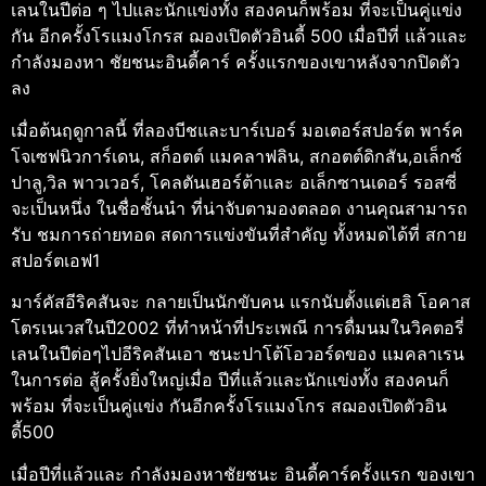
เลนในปีต่อ ๆ ไปและนักแข่งทั้ง สองคนก็พร้อม ที่จะเป็นคู่แข่ง
กัน อีกครั้งโรแมงโกรส ฌองเปิดตัวอินดี้ 500 เมื่อปีที่ แล้วและ
กําลังมองหา ชัยชนะอินดี้คาร์ ครั้งแรกของเขาหลังจากปิดตัว
ลง
เมื่อต้นฤดูกาลนี้ ที่ลองบีชและบาร์เบอร์ มอเตอร์สปอร์ต พาร์ค
โจเซฟนิวการ์เดน, สก็อตต์ แมคลาฟลิน, สกอตต์ดิกสัน,อเล็กซ์
ปาลู,วิล พาวเวอร์, โคลตันเฮอร์ต้าและ อเล็กซานเดอร์ รอสซี่
จะเป็นหนึ่ง ในชื่อชั้นนํา ที่น่าจับตามองตลอด งานคุณสามารถ
รับ ชมการถ่ายทอด สดการแข่งขันที่สําคัญ ทั้งหมดได้ที่ สกาย
สปอร์ตเอฟ1
มาร์คัสอีริคสันจะ กลายเป็นนักขับคน แรกนับตั้งแต่เฮลิ โอคาส
โตรเนเวสในปี2002 ที่ทําหน้าที่ประเพณี การดื่มนมในวิคตอรี่
เลนในปีต่อๆไปอีริคสันเอา ชนะปาโต้โอวอร์ดของ แมคลาเรน
ในการต่อ สู้ครั้งยิ่งใหญ่เมื่อ ปีที่แล้วและนักแข่งทั้ง สองคนก็
พร้อม ที่จะเป็นคู่แข่ง กันอีกครั้งโรแมงโกร สฌองเปิดตัวอิน
ดี้500
เมื่อปีที่แล้วและ กําลังมองหาชัยชนะ อินดี้คาร์ครั้งแรก ของเขา