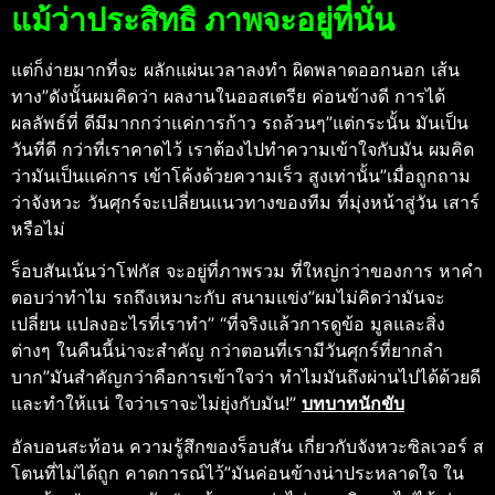
แม้ว่าประสิทธิ ภาพจะอยู่ที่นั่น
แต่ก็ง่ายมากที่จะ ผลักแผ่นเวลาลงทํา ผิดพลาดออกนอก เส้น
ทาง”ดังนั้นผมคิดว่า ผลงานในออสเตรีย ค่อนข้างดี การได้
ผลลัพธ์ที่ ดีมีมากกว่าแค่การก้าว รถล้วนๆ”แต่กระนั้น มันเป็น
วันที่ดี กว่าที่เราคาดไว้ เราต้องไปทําความเข้าใจกับมัน ผมคิด
ว่ามันเป็นแค่การ เข้าโค้งด้วยความเร็ว สูงเท่านั้น”เมื่อถูกถาม
ว่าจังหวะ วันศุกร์จะเปลี่ยนแนวทางของทีม ที่มุ่งหน้าสู่วัน เสาร์
หรือไม่
ร็อบสันเน้นว่าโฟกัส จะอยู่ที่ภาพรวม ที่ใหญ่กว่าของการ หาคํา
ตอบว่าทําไม รถถึงเหมาะกับ สนามแข่ง”ผมไม่คิดว่ามันจะ
เปลี่ยน แปลงอะไรที่เราทํา” “ที่จริงแล้วการดูข้อ มูลและสิ่ง
ต่างๆ ในคืนนี้น่าจะสําคัญ กว่าตอนที่เรามีวันศุกร์ที่ยากลํา
บาก”มันสําคัญกว่าคือการเข้าใจว่า ทําไมมันถึงผ่านไปได้ด้วยดี
และทําให้แน่ ใจว่าเราจะไม่ยุ่งกับมัน!”
บทบาทนักขับ
อัลบอนสะท้อน ความรู้สึกของร็อบสัน เกี่ยวกับจังหวะซิลเวอร์ ส
โตนที่ไม่ได้ถูก คาดการณ์ไว้”มันค่อนข้างน่าประหลาดใจ ใน