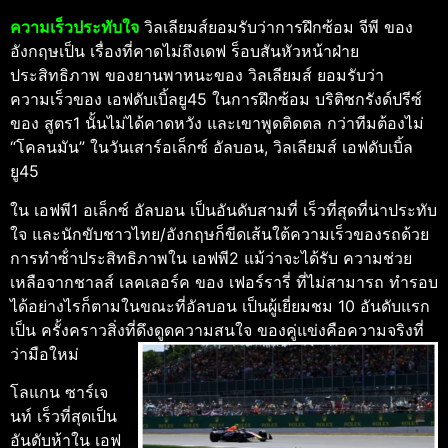
ความเร็วประทับใจ
วิลเลียมส์ยอมรับว่าการฝึกซ้อม จีพี ของ
อังกฤษเป็น เรื่องที่คาดไม่ถึงเดฟ ร็อบสันหัวหน้าฝ่าย
ประสิทธิภาพ ของยานพาหนะของ วิลเลียมส์ ยอมรับว่า
ความเร็วของ เอฟดับเบิ้ลยู45 ในการฝึกซ้อม บริติชกรังด์ปรีซ์
ของ สูตร1 นั้นไม่ได้คาดหวัง และเขาพูดติดตล กว่าทีมต้องไม่
“โคลนมัน” ในวันเสาร์อเล็กซ์ อัลบอน, วิลเลียมส์ เอฟดับเบิ้ล
ยู45
ใน เอฟพี1 อเล็กซ์ อัลบอน เป็นอันดับสามที่ เร็วที่สุดที่น่าประทับ
ใจ และนักขับชาวไทย/อังกฤษก็ขีดเส้นใต้ความเร็วของรถด้วย
การทําซ้ําประสิทธิภาพใน เอฟพี2 แม้ว่าจะได้รับ ความช่วย
เหลือจากชาลส์ เลคเลอร์ค ของ เฟอร์รารี่ ที่ไม่สามารถ ทํารอบ
ได้อย่างไรก็ตามในขณะที่อัลบอน เป็นผู้เยี่ยมชม 10 อันดับแรก
เป็น ครั้งคราวสิ่งที่ดึงดูดความสนใจ ของคู่แข่งคือความจริงที่
ว่ามือใหม่
โลแกน ซาร์เจ
นท์ เร็วที่สุดเป็น
อันดับห้าใน เอฟ