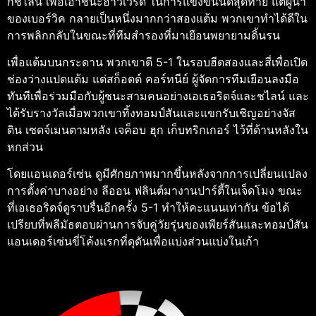
กชไลน์ เพื่อเอาชนะฮาวเวิร์ด ในการแข่งขันนัดสุดท้าย แต่ผู้นำ
ของเบอร์วิค กลายเป็นหนึ่งมากกว่าสองแต้ม พวกเขาทำได้ดีใน
การพลิกกลับในขณะที่ทีมสำรองที่มาเยือนพยายามดิ้นรน
เพื่อแต้มบนกระดาน พวกเขาตี 5-1 ในรอบฮีตสองและสี่เพื่อเปิด
ช่องว่างแปดแต้ม แต่สก็อตต์ คอร์ทนีย์ ผู้จัดการทีมเยือนลงมือ
ทันทีเพื่อร่วมมือกับผู้ชนะสามคนอย่างเอเธอริดจ์และชไลน์ และ
ได้รับรางวัลเมื่อพวกเขาทิ้งทอมป์สันและแขกรับเชิญอย่างจัส
ติน เซดจ์เมนตามหลัง เจค็อบ ฮุก เก็บทริกเกอร์ ไว้ที่ด้านหลังใน
หกส่วน
โดยแอนเดอร์เซ่น ดูมีศักยภาพมากขึ้นหลังจากการเปลี่ยนแปลง
การตั้งค่าบางอย่าง ลีออน ฟลินต์มางานปาร์ตี้ในเจ็ดโมง ขณะ
ที่เอเธอริดจ์ดูราบรื่นอีกครั้ง 5-1 ทำให้คะแนนเท่ากัน ข้อได้
เปรียบที่พลีมัธตอบผ่านการจับคู่วัยรุ่นของเพียร์สันและทอมป์สัน
แอนเดอร์เซ่นขี่โค้งแรกที่ดุดันเพื่อแบ่งส่วนแบ่งในเก้า