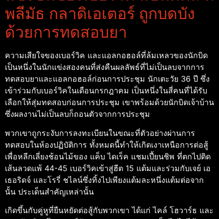
พลีมัธ กลาดิเอเตอร์ ถูกบดบัง
ด้วยการทดสอบยา
ความเสียใจของเบอร์วิค และแอลกอฮอล์ที่ล้มเหลวของนักบิด
เป็นหนึ่งในนักแข่งสองคนที่ส่งคืนผลลัพธ์ที่ไม่เป็นลบจากการ
ทดสอบยาและแอลกอฮอล์ก่อนการประชุม นักเตะวัย 36 ปี ซึ่ง
เข้าร่วมกับเบอร์วิคในเดือนกรกฎาคม เป็นหนึ่งในสี่คนที่ได้รับ
เลือกให้สุ่มทดสอบก่อนการประชุม เขาพร้อมด้วยนักบิดเจ้าบ้าน
ซึ่งผลงานไม่เป็นลบก็ถอนตัวจากการประชุม
พวกเขาถูกระงับการลงทะเบียนในขณะที่ตัวอย่างผ่านการ
ทดสอบในห้องปฏิบัติการ ทั้งหมดนี้ทำให้เกิดเงาเหนือการต่อสู้
เพื่อหลีกเลี่ยงช้อนไม้ของ แค็บ ไดเร็ค แชมเปี้ยนชิพ ที่ตกไปติด
เส้นลวดแพ้ 44-45 เบอร์วิคเข้าสู่ฮีต 15 แต้มและร่วมกับเจย์ เอ
เธอริดจ์ และโรรี่ ชไลน์ซึ่งทิ้งไปเพียงแต้มละหนึ่งแต้มต่อจาก
นั้น ประเด็นสำคัญเหล่านั้น
เกิดขึ้นกับคู่หูที่ยืนหยัดต่อสู้กับพวกเขา ได้แก่ ไคล์ โฮวาร์ธ และ