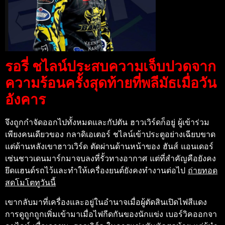
รอรี่ ชไลน์ประสบความเจ็บปวดจาก
ความร้อนครั้งสุดท้ายที่พลีมัธเมื่อวัน
อังคาร
จึงถูกกำจัดออกไปทั้งหมดและกัปตัน ฮาวเวิร์ดก็อยู่ ผู้เข้าร่วม
เพียงคนเดียวของ กลาดิเอเตอร์ ชไลน์เข้าประตูอย่างเฉียบขาด
แต่ด้านหลังเขาฮาวเวิร์ด ตัดผ่านด้านหน้าของ ฮันส์ แอนเดอร์
เซ่นชาวเดนมาร์กมาจบลงที่รั้วทางอากาศ แต่ที่สำคัญคือยังคง
ยึดแฮนด์รถไว้และทำให้เครื่องยนต์ยังคงทำงานต่อไป
ถ่ายทอด
สดโมโตทูวันนี้
เขากลับมาที่เครื่องและอยู่ในอำนาจเมื่อผู้ตัดสินเปิดไฟสีแดง
การดูถูกถูกเพิ่มเข้ามาเมื่อไฟกีดกันของนักแข่ง เบอร์วิคออกจา