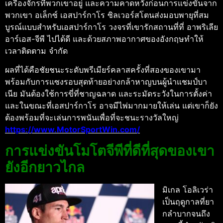
เครื่องจักรที่พวกเขาอยู่ และความคาดหวังก่อนการแข่งขันจาก
พวกเขา
อเล็กซ์ เอสปาร์กาโร
ซิลเวอร์สโตนส่งมอบพายุที่สม
บูรณ์แบบสําหรับเอสปาร์กาโร วงจรที่เขารักสถานที่ที่ อาพริเลีย
อาร์เอส-จีพี ไปได้ดี และด้วยสภาพอากาศของอังกฤษทําให้
เวลาติดตาม จํากัด
ผลที่ได้คือชัยชนะระดับพรีเมียร์คลาสครั้งที่สองของเขามา
พร้อมกับการแซงรอบสุดท้ายอย่างกล้าหาญบนผู้นําแชมป์บา
เนีย
มันต้องใช้การขี่ที่ชาญฉลาด และระมัดระวังในการตั้งค่า
และในขณะที่เอสปาร์กาโร อาจมีไพ่มากมายให้เล่น แต่เขาก็ยัง
ต้องพร้อมที่จะเล่นการพนันเพื่อที่จะชนะรางวัลใหญ่
https://www.MotorSportWin.com/
การแข่งขันโมโตจีพีที่ดีที่สุดของเขา
ยังอีกยาวไกล
มิเกล โอลิเวร่า
เป็นฤดูกาลที่ยา
กลําบากจนถึง