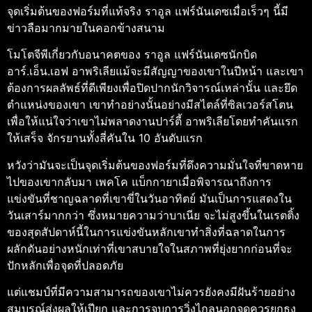
จุดเริ่มต้นของฟอร์มที่แท้จริง
ราอูล แฟร์นันเดซ
เมื่อเร็วๆ นี้มี
ข่าวลือมากมายในคอกข้างสนาม
โมโตจีพีเกี่ยวกับอนาคตของ ราอูล แฟร์นันเดซนักบิด
อาร์.เอ็น.เอฟ อาพริเลียแม้จะมีสัญญาของเขาในปีหน้า และเขา
ต้องการผลลัพธ์ที่ดีเพียงเพื่อปิดปากนักวิจารณ์เหล่านั้น และยึด
ตําแหน่งของเขา
เขาทําอย่างนั้นอย่างมีสไตล์ที่ซิลเวอร์สโตน
เพื่อให้แน่ใจว่าเขาไม่พลาดงานปาร์ตี้ อาพริเลียโดยทําคันแรก
ให้เสร็จ จักรยานทั้งสี่คันใน 10 อันดับแรก
หวังว่ามันจะเป็นจุดเริ่มต้นของฟอร์มที่ดึงความมั่นใจที่ขาดหาย
ไปของเขากลับมา
เพคโค แบ็กกายา
เมื่อพิจารณาถึงการ
แข่งขันที่ชาญฉลาดที่เขาขี่ในวันอาทิตย์ มันเป็นการแสดงใน
วันเสาร์มากกว่า ซึ่งหมายความว่าบาเนีย จะไม่สูงขึ้นในเรตติ้ง
ของสุดสัปดาห์นี้
ในการแข่งขันหลักเขาทําสิ่งที่ฉลาดในการ
ผลักดันอย่างหนักเท่าที่เขาสบายใจในสภาพที่ยุ่งยากก่อนที่จะ
ปักหลักเพื่อจุดที่ปลอดภัย
แต่แชมป์ที่มีความสามารถของเขาไม่ควรยังคงมีฝันร้ายอย่าง
สมบูรณ์ส่งผลให้เปียก และการจบการวิ่งไกลนอกจุดควรยกธง