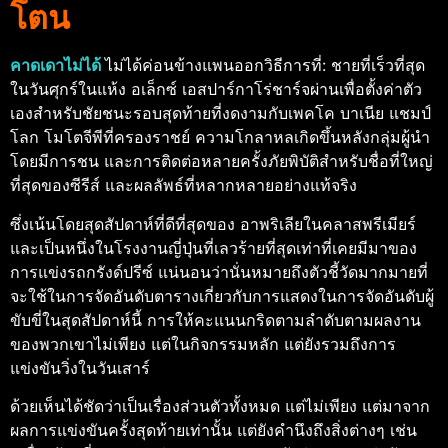
โตน
คาดเดาไม่ได้
ไม่ได้ค่อนข้างแพนออกวิธีการที่: ชายที่เร็วที่สุด
ในวันศุกร์ในแห้ง อเล็กซ์ เอสปาร์กาโร่ชาร์จผ่านเพื่อตั้งค่าตัว
เองสําหรับชัยชนะรอบสุดท้ายที่งดงามกับเพคโค บาเนีย แชมป์
โลก โมโตจีพีที่ครองราชย์
ความโกลาหลเกิดขึ้นหลังกลุ่มผู้นํา
โดยมีการชน และการติดต่อหลายครั้งภัยพิบัติสําหรับชื่อที่ใหญ่
ที่สุดของซีรีส์ และผลลัพธ์ที่หลากหลายอย่างแท้จริง
ซึ่งเน้นโดยสุดสัปดาห์ที่ดีที่สุดของ อาพริเลียในคลาสพรีเมียร์
และเป็นหนึ่งในโรงงานญี่ปุ่นที่เลวร้ายที่สุดเท่าที่เคยมีมาของ
การแข่งรถกรังด์ปรีซ์
แน่นอนว่านั่นหมายถึงตัวชี้วัดมากมายที่
จะใช้ในการจัดอันดับตารางเกี่ยวกับการแสดงในการจัดอันดับผู้
ขับขี่ในสุดสัปดาห์นี้
การให้คะแนนกริดตามลําดับตามผลงาน
ของพวกเขาไม่เพียง แต่ในกิจกรรมหลัก แต่ยังรวมถึงการ
แข่งขันวิ่งในวันเสาร์
ด้วยเห็นได้ชัดว่าเป็นเรื่องส่วนตัวทั้งหมด แต่ไม่เพียง แต่มาจาก
ผลการแข่งขันครั้งสุดท้ายเท่านั้น แต่ยังคํานึงถึงสิ่งต่างๆ เช่น