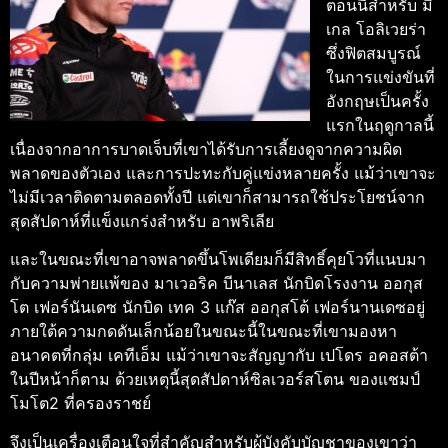
ตอนนี้สําหรับ มิ
เกล โอลิเวยร่า
ซึ่งฟิตสมบูรณ์
ในการแข่งขันที่
อังกฤษเป็นครั้ง
แรกในฤดูกาลนี้
เนื่องจากอาการบาดเจ็บที่เขาได้รับการเลี้ยงดูจากความผิด
พลาดของตัวเอง และการปะทะกับคู่แข่งหลายครั้ง
แม้ว่าเขาจะ
ไม่มีเวลาติดตามตลอดทั้งปี แต่เขาก็สามารถใช้ประโยชน์จาก
สุดสัปดาห์ที่แข็งแกร่งสําหรับ อาพริเลีย
และในขณะที่เขาอาจพลาดขึ้นโพเดียมก็มีสิทธิ์คุยโวที่แนบมา
กับความพ่ายแพ้ของ มาเวอริค บีนาเลส นักบิดโรงงาน
ออกุส
โต เฟอร์นันเดซ
นักบิด เทค 3 แก๊ส ออกุสโต้ เฟอร์นานเดซอยู่
ภายใต้ความกดดันเล็กน้อยในขณะนี้ในขณะที่เขามองหา
อนาคตที่กลุ่ม เคทีเอ็ม แม้ว่าเขาจะสัญญากับ เปโดร อคอสต้า
ในปีหน้าก็ตาม
ด้วยเหตุนี้สุดสัปดาห์ซิลเวอร์สโตน ของแชมป์
โมโต2 ที่ครองราชย์
จึงเป็นเครื่องเตือนใจที่สําคัญสําหรับผู้บังคับบัญชาของเขาว่า