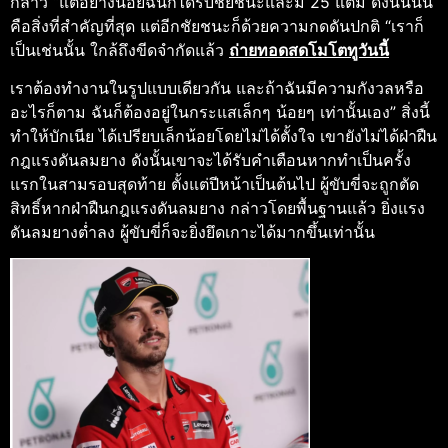
กล่าว “แต่อย่างน้อยฉันก็ได้รับชัยชนะและมี 25 แต้ม ดังนั้นนั่น
คือสิ่งที่สำคัญที่สุด แต่อีกชัยชนะก็ด้วยความกดดันปกติ “เราก็
เป็นเช่นนั้น ใกล้ถึงขีดจำกัดแล้ว
ถ่ายทอดสดโมโตทูวันนี้
เราต้องทำงานในรูปแบบเดียวกัน และถ้าฉันมีความกังวลหรือ
อะไรก็ตาม ฉันก็ต้องอยู่ในกระแสเล็กๆ น้อยๆ เท่านั้นเอง” สิ่งนี้
ทำให้บักเนีย ได้เปรียบเล็กน้อยโดยไม่ได้ตั้งใจ เขายังไม่ได้ฝ่าฝืน
กฎแรงดันลมยาง ดังนั้นเขาจะได้รับคำเตือนหากทำเป็นครั้ง
แรกในสามรอบสุดท้าย ตั้งแต่ปีหน้าเป็นต้นไป ผู้ขับขี่จะถูกตัด
สิทธิ์หากฝ่าฝืนกฎแรงดันลมยาง กล่าวโดยพื้นฐานแล้ว ยิ่งแรง
ดันลมยางต่ำลง ผู้ขับขี่ก็จะยิ่งยึดเกาะได้มากขึ้นเท่านั้น