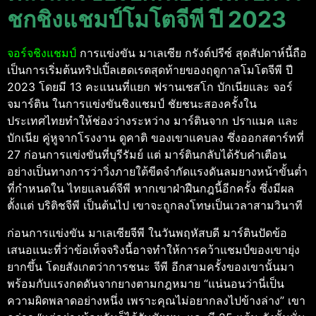
ชกชิงแชมป์โมโตจีพี ปี 2023
จอร์จชิงแชมป์
การแข่งขัน มาเลเซีย กรังด์ปรีซ์ สุดสัปดาห์นี้ถือ
เป็นการเริ่มต้นทริปเปิ้ลเฮดเรตสุดท้ายของฤดูกาลโมโตจีพี ปี
2023 โดยมี 13 คะแนนที่แยก ฟรานเชสโก บักเนียและ จอร์
จมาร์ติน ในการแข่งขันชิงแชมป์ ชัยชนะสองครั้งใน
ประเทศไทยทำให้ช่องว่างระหว่าง มาร์ตินจาก ปราแมค และ
บักเนีย คู่หูจากโรงงาน ดูคาติ ของเขาแคบลง ซึ่งออกสตาร์ทที่
27 ก่อนการแข่งขันที่บุรีรัมย์ แต่ มาร์ตินกลับได้รับคำเตือน
อย่างเป็นทางการว่าวิ่งภายใต้ขีดจำกัดแรงดันลมยางหน้าขั้นต่ำ
ที่กำหนดใน ไทยแลนด์จีพี หากเขาฝ่าฝืนกฎนี้อีกครั้ง ซึ่งมีผล
ตั้งแต่ บริติชจีพี เป็นต้นไป เขาจะถูกลงโทษเป็นเวลาสามวินาที
ก่อนการแข่งขัน มาเลเซียจีพี ในวันพฤหัสบดี มาร์ตินปัดข้อ
เสนอแนะที่ว่าข้อเท็จจริงนี้อาจทำให้การคว้าแชมป์ของเขายุ่ง
ยากขึ้น โดยสังเกตว่าการชนะ จีพี อีกสามครั้งของเขานั้นมา
พร้อมกับแรงกดดันจากยางตามกฎหมาย “แน่นอนว่านี่เป็น
ความผิดพลาดอย่างหนึ่ง เพราะคุณไม่อยากลงไปข้างล่าง” เขา