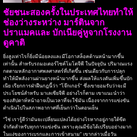
ชัยชนะสองครั้งในประเทศไทยทำให้
ช่องว่างระหว่าง มาร์ตินจาก
ปราแมคและ บักเนียคู่หูจากโรงงาน
ดูคาติ
ยิ่งสูงเท่าไรก็ยิ่งมีน้อยลงและมีโอกาสล็อคด้านหน้ามากขึ้น
เท่านั้น สำหรับรถมอเตอร์ไซค์โมโตจีพี ในปัจจุบัน ปริมาณแรง
กดตามหลักอากาศพลศาสตร์ที่เกิดขึ้น เช่นเดียวกับการปลุก
ทำให้มีพลังงานผ่านยางหน้ามากขึ้น ส่งผลให้แรงดันเพิ่มขึ้นบัก
เนีย เรียกการฝ่าฝืนกฎนี้ว่า “โจ๊กเกอร์” ซึ่งเขายอมรับว่าจะมี
ประโยชน์สำหรับ มาเลเซียจีพี อย่างไรก็ตาม เขาแนะนำว่า
ของสัปดาห์หน้าอาจเป็นเวลาที่จะใช้มัน เนื่องจากการแข่งขัน
ดำเนินไปในสภาพอากาศที่เย็นกว่าในตอนเย็น
“ใช่ เรารู้ดีว่ามันจะเปลี่ยนแปลงได้อย่างไรหากอยู่ภายใต้ขีด
จำกัดสำหรับทุกการแข่งขัน เพราะคุณมีข้อได้เปรียบอย่างมาก
ในแง่ของการเบรกและการเข้าสนาม” เขากล่าวเมื่อวัน