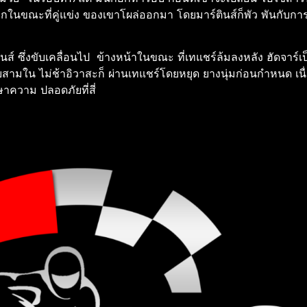
นขณะที่คู่แข่ง ของเขาโผล่ออกมา โดยมาร์ตินส์ก็พัว พันกับการต่อส
์ ซึ่งขับเคลื่อนไป ข้างหน้าในขณะ ที่เทแชร์ล้มลงหลัง ฮัดจาร์เป็
ันดับสามใน ไม่ช้าอิวาสะก็ ผ่านเทแชร์โดยหยุด ยางนุ่มก่อนกําหนด เนื
ษาความ ปลอดภัยที่สี่