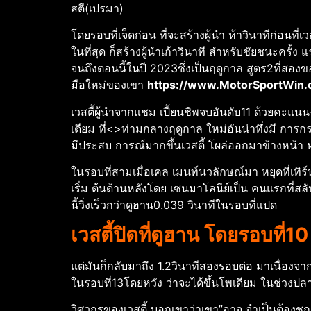
สตี(เปรมา)
โดยรอบที่เจ็ดก่อน ที่จะสร้างผู้นํา ห้าวินาทีก่อ
ในที่สุด ก็สร้างผู้นําเก้าวินาที สําหรับชัยชนะครั้ง 
จนถึงตอนนี้ในปี 2023ซึ่งเป็นฤดูกาล สูตร2ที่สอง
มือใหม่ของเขา
https://www.MotorSportWin.
เวสตี้ผู้นําจากแชม เปี้ยนชิพจบอันดับ11 ด้วยคะแนน
เดียม ที่<>ท่ามกลางฤดูกาล ใหม่อันน่าทึ่งมี การกระ
มีประสบ การณ์มากขึ้นเวสตี้ โผล่ออกมาข้างหน้า ห
ในรอบที่สามเมื่อเคล เมนท์นวลักษณ์มา หยุดที่เทิร
เริ่ม ต้นด้านหลังโดย เซนมาโลนีย์เป็น คนแรกที่สลั
นี้วิ่งเร็วกว่าดูฮาน0.039 วินาทีในรอบที่แปด
เวสตี้ปิดที่ดูฮาน โดยรอบที่10
แต่มันก็กลับมาถึง 1.2วินาทีสองรอบต่อ มาเนื่องจาก 
ในรอบที่13โดยหวัง ว่าจะได้ขึ้นโพเดียม ในช่วงปลาย
วิศวกรของเวสตี้ บอกเขาว่าเขา”อาจ จําเป็นต้องชกม