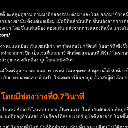
นที่เวสตี้ จะหลุมดูฮาน ตามมาอีกสองรอบ ต่อมาและโผล่ ออกมาข้างหน
แรกของเขานับ ตั้งแต่เบลเยียม เมื่อปีที่แล้วมันเกิด ขึ้นหลังจากการต่อ 
ของเขา โดยขึ้นแท่นเพียง สองแท่น หลังจากการแสดงที่แข็ง แกร่งใ
com/
<>คะแนนป้อง กันแชมป์เก่า จากวิคเตอร์มาร์ตินส์ (เออาร์ที)ซึ่งขึ
ทําจากการปิด เป็นเวสตี้และมาร์ ตินส์ตะลุมบอนที่เทิร์น1,ไดรเวอร์
ลังดูฮานธงสีเหลือง ถูกโบกสะบัดสั้นๆ
์น4ในตรีศูล ของเขาแต่การ กระทําไม่หยุดชะ งักดูฮานได้ หักดีอาร์
บ กับยางขนาดกลางสําหรับ โรแดงคาร์ลินอายูมุ อิวาสะผู้ดําเนิน กลย
 โดยมีช่องว่างที่0.7วินาที
ไอแซคฮัดจาร์(ไฮเทค) กลายเป็นคนแรก ในห้าอันดับแรก ที่หยุดธีโอปูร
 แต่ติดอยู่ด้านหลัง อโมรีคอร์ดีลของเวอร์ ทูโอซีหลังจาก โผล่ขึ้น
วย” ในรอบที่17แต่ มันก็อีกห้ารอบ ก่อนที่เขาจะเปลี่ยน ไปใช้สาร