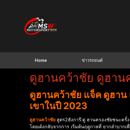
Home
ข่าวรถยนต์
ดูฮานคว้าชัย ดูฮา
ดูฮานคว้าชัย แจ็ค ดูฮาน
เขาในปี 2023
ดูฮานคว้าชัย
สูตร2ฮังการี:ดู ฮานครองชัยชนะครั้
โดยเด้งกลับจากการ เริ่มต้นฤดูกาลที่ ยากลําบากเ