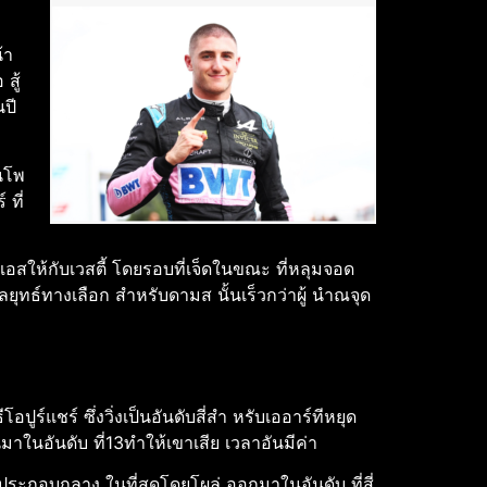
้า
สู้
นปี
้นโพ
 ที่
เอสให้กับเวสตี้ โดยรอบที่เจ็ดในขณะ ที่หลุมจอด
ุทธ์ทางเลือก สําหรับดามส นั้นเร็วกว่าผู้ นําณจุด
์แชร์ ซึ่งวิ่งเป็นอันดับสี่สํา หรับเออาร์ทีหยุด
มาในอันดับ ที่13ทําให้เขาเสีย เวลาอันมีค่า
ประกอบกลาง ในที่สุดโดยโผล่ ออกมาในอันดับ ที่สี่