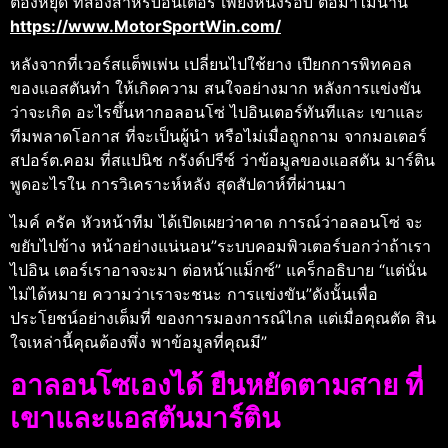
ต้องหยุด ที่สองสําหรับอินเตอร์ เพียงหนึ่งรอบ ต่อมาไม่นาน
https://www.MotorSportWin.com/
หลังจากที่เวอร์สแต็พเพ่น เปลี่ยนไปใช้ยาง เปียกการพิทคอล
ของแอสตันทํา ให้เกิดความ สนใจอย่างมาก หลังการแข่งขัน
ว่าจะเกิด อะไรขึ้นหากอลอนโซ่ ไปอินเตอร์ทันทีและ เขาและ
ทีมพลาดโอกาส ที่จะเป็นผู้นํา หรือไม่เมื่อถูกถาม จากมอเตอร์
สปอร์ต.คอม ที่สแปนิช กรังด์ปรีซ์ ว่าข้อมูลของแอสตัน มาร์ติน
พูดอะไรใน การวิเคราะห์หลัง สุดสัปดาห์ที่ผ่านมา
ไมค์ ครัค หัวหน้าทีม ได้เปิดเผยว่าคาด การณ์ว่าอลอนโซ่ จะ
ขยับไปข้าง หน้าอย่างแน่นอน”ระบบคอมพิวเตอร์บอกว่าถ้าเรา
ไปอิน เตอร์เราอาจจะมา ต่อหน้าแม็กซ์” แคร็กอธิบาย “แต่นั่น
ไม่ได้หมาย ความว่าเราจะชนะ การแข่งขัน”ดังนั้นเพื่อ
ประโยชน์อย่างเต็มที่ ของการมองการณ์ไกล แต่เมื่อคุณตัด สิน
ใจเหล่านี้คุณต้องพึ่ง พาข้อมูลที่คุณมี”
อาลอนโซเองได้ ยืนหยัดตามสาย ที่
เขาและแอสตันมาร์ติน