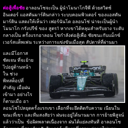
ต่อสู้เพื่อชัย
อาลอนโซจะเป็น ผู้นําโมนาโกจีพี ด้วยสวิตช์
อินเตอร์ แอสตันมาร์ตินกล่าว ระบบคอมพิวเตอร์ ของแอสตัน
มาร์ติน แสดงให้เห็นว่า เฟอร์นันโด อลอนโซ่ น่าจะเป็นผู้นํา
โมนาโก กรังปรีซ์ ของ สูตร1 หากเขาได้หลุมสําหรับยาง ระดับ
กลางเป็น ครั้งแรกอาลอน โซกําลังต่อสู้เพื่อ ชัยชนะกับแม็กซ์
เวอร์สแต็พเพ่น ระหว่างการแข่งขันเมื่อสุด สัปดาห์ที่ผ่านมา
และมีโอกาส
ชัดเจน ที่จะย้าย
ไปอยู่ด้านหน้า
ใน ช่วง
พิทสต็อปที่
สําคัญ เมื่อฝน
เข้ามา อย่างไร
ก็ตามเมื่อ อา
ลอนโซไปหยุดครั้งแรกเขา เลือกที่จะยึดติดกับความ เนียนใน
ขณะที่เขา และทีมสงสัยว่า ฝนจะอยู่ได้นานมาก การย้ายพิสูจน์
แล้วว่าเป็น ข้อผิดพลาดเนื่องจาก ฝนได้แย่ลงทันที อาลอนโซ