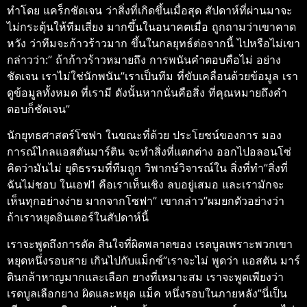
ทําโดย แคร็กชัดเจน ว่าสิ่งที่เกิดขึ้นเมื่อสุด สัปดาห์ที่ผ่านมาจะ
ไม่กระตุ้นให้ทีมเสี่ยง มากขึ้นในอนาคตเมื่อ ถูกถามว่าเขาคาด
หวัง ว่าทีมจะก้าวร้าวมาก ขึ้นในกลยุทธ์ต่อจากนี้ ไปหรือไม่เขา
กล่าวว่า:” ถ้าก้าวร้าวหมายถึง การพนันคําตอบคือไม่ อย่าง
ชัดเจน เราไม่ใช่นักพนัน”เราเป็นทีม ที่ขับเคลื่อนด้วยข้อมูล เรา
ดูข้อมูลทั้งหมด ที่เรามี ดังนั้นหากนั่นคือสิ่ง ที่คุณหมายถึงคํา
ตอบก็ชัดเจน”
นักยุทธศาสตร์โซฟา ในขณะที่ด้วย ประโยชน์ของการ มอง
การณ์ไกลแอสตันมาร์ติน จะทําสิ่งที่แตกต่าง ออกไปอลอนโซ่
คิดว่ามันไม่ ยุติธรรมที่ทีมถูก วิพากษ์วิจารณ์ใน สิ่งที่ทํา”สิ่งที่
ฉันไม่ชอบ ในเอฟ1 คือเราเห็นเชิง ลบอยู่เสมอ และเรามักจะ
เห็นทุกอย่างง่าย มากจากโซฟา” เขากล่าว”ผมยกตัวอย่างว่า
ถ้าเราหยุดอินเตอร์ในสัปดาห์นี้
เราจะพูดถึงการตัด สินใจที่ผิดพลาดของ เรดบูลเพราะพวกเขา
หยุดหนึ่งรอบสาย เกินไปกับแม็กซ์”เราจะไม่ พูดว่า แอสตัน มาร์
ตินกล้าหาญมากและเลือก ยางที่เหมาะสม เราจะพูดเพียงว่า
เรดบูลเลือกยาง ผิดและหยุด แม็ค หนึ่งรอบในภายหลัง”นี่เป็น