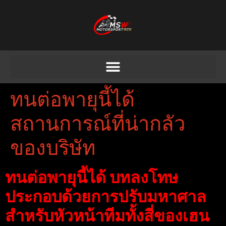
ทนต่อพายุนี้ได้
สถานการณ์ที่น่ากลัว
ของบริษัท
ทนต่อพายุนี้ได้ บทลงโทษ
ประกอบด้วยการปรับมหาศาล
สำหรับหัวหน้าทีมทั้งสี่ของเฮน