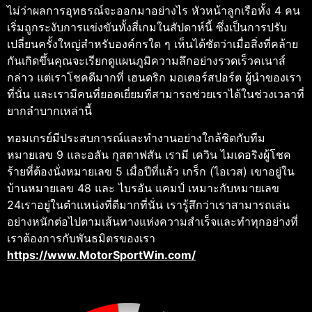
ไม่ว่าผลการอุทธรณ์จะออกมาอย่างไร หัวหน้าลูกเรือทั้ง 4 คน
เริ่มถูกระงับการแข่งขันทั้งสี่เกมในสัปดาห์นี้ ซึ่งเป็นการปรับ
เปลี่ยนครั้งใหญ่สําหรับองค์กรใด ๆ เห็นได้ชัดว่าเมื่อสิ่งที่คล้าย
กันเกิดขึ้นคุณจะเรียกดูแผนภูมิความลึกอย่างรวดเร็วคเนาส์
กล่าว แต่เราโชคดีมากที่ เฮนดริก มอเตอร์สปอร์ต ผู้นำของเรา
ที่นั่น และเรามีคนที่ยอดเยี่ยมที่สามารถช่วยเราได้ในช่วงเวลาที่
ยากลำบากเหล่านี้
ทอมเกรย์มีประสบการณ์และทำงานอย่างใกล้ชิดกับทีม
หมายเลข 9 และอลัน กุสตาฟสัน เรามี เควิน ไมเดอริงผู้โชค
ร้ายที่ต้องนั่งหมายเลข 5 เมื่อปีที่แล้ว เกร็ก (ไอเวส) เขาอยู่ใน
บ้านหมายเลข 48 และ ไบรอัน แคมป์ เหมาะกับหมายเลข
24
เราอยู่ในตำแหน่งที่ดีมากที่นั่น เรารู้สึกว่าเราสามารถเล่น
อย่างหนักต่อไปตามเส้นทางแห่งความสำเร็จและทำทุกอย่างที่
เราต้องการกับพันธมิตรของเรา
https://www.MotorSportWin.com/