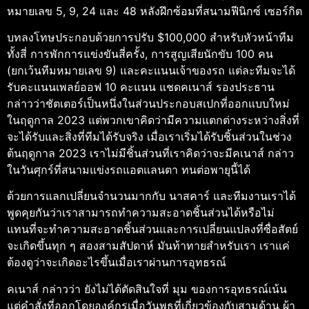
หมายเลข 5, 9, 24 และ 48 หลังฝึกซ้อมที่สนามฟีนิกซ์ เซอร์กิต
บทลงโทษประกอบด้วยการปรับ $100,000 สำหรับหัวหน้าทีม
ทั้งสี่ การพักการแข่งขันสี่ครั้ง, การสูญเสียนักขับ 100 คน
(ยกเว้นทีมหมายเลข 9) และคะแนนเจ้าของรถ แต่ละทีมจะได้
รับคะแนนเพลย์ออฟ 10 คะแนน
แชดคเนาส์ รองประธาน
กล่าวว่าชัตเตอร์เป็นหนึ่งในส่วนประกอบสเปกที่ออกแบบใหม่
ในฤดูกาล 2023 แต่พวกเขาคิดว่ามีความแตกต่างระหว่างสิ่งที่
จะได้รับและสิ่งที่ทีมได้รับจริง เมื่อเราเริ่มได้รับชิ้นส่วนในช่วง
ต้นฤดูกาล 2023 เราไม่มีชิ้นส่วนที่เราคิดว่าจะมีคเนาส์ กล่าว
ในวันศุกร์ที่สนามแข่งรถแอตแลนตา ทนต่อพายุนี้ได้
ด้วยการแลกเปลี่ยนจำนวนมากกับ นาสคาร์ และทีมงานเราได้
พูดคุยกันว่าเราสามารถทำความสะอาดชิ้นส่วนได้หรือไม่
แทนที่จะทำความสะอาดชิ้นส่วนและการเปลี่ยนแปลงที่ซื่อสัตย์
จะเกิดขึ้นทุก ๆ สองสามสัปดาห์
มันท้าทายสำหรับเรา เราแค่
ต้องดูว่าจะเกิดอะไรขึ้นเมื่อเราผ่านการอุทธรณ์
คเนาส์ กล่าวว่า ยังไม่ได้ตัดสินใจที่ มุม ของการอุทธรณ์เน้น
แต่คำสั่งที่ออกโดยองค์กรเมื่อวันพุธที่เกี่ยวข้องกับสามด้าน ผ้า