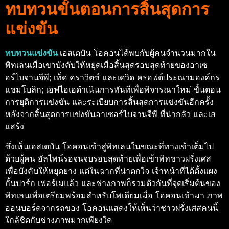
ทบทวนขั้นตอนการสิ้นสุดการ
แข่งขัน
ทบทวนแข่งขัน
เอสเตบัน โอคอนได้พบกับผู้คนจำนวนมากใน
พิทเลนเมื่อเขาบังคับให้หยุดเมื่อสิ้นสุดรอบสุดท้ายของอาเซ
อร์ไบจานจีพี; เท็ด คราวิตซ์ และเดวิด ครอฟต์ประณามองค์กร
แชมโบลิก; เอฟไอเอดำเนินการทันทีเพื่อพิจารณาใหม่ ขั้นตอน
การยุติการแข่งขัน
และระเบียบการสิ้นสุดการแข่งขันอีกครั้ง
หลังจากสิ้นสุดการแข่งขันอาเซอร์ไบจานจีพี ที่น่ากลัว และเส
แสร้ง
ซึ่งเห็นเอสเตบัน โอคอนเข้าสู่พิทเลนในขณะที่ทางเข้าเต็มไป
ด้วยผู้คน
อัลไพน์รอจนจบรอบสุดท้ายเพื่อเข้าพิทชาวฝรั่งเศส
เพื่อบังคับให้หยุดยาง
แต่ในฉากที่น่าตกใจ เจ้าหน้าที่ได้ตั้งแผง
กั้นปาร์ก เฟอร์เมแล้ว และช่างภาพก็รวมตัวกันที่จุดเริ่มต้นของ
พิทเลนเพื่อเตรียมพร้อมสำหรับโพเดียมเมื่อ โอคอนเข้ามา
ภาพ
ออนบอร์ดจากรถของ โอคอนแสดงให้เห็นว่าชาวฝรั่งเศสคนนี้
ใกล้ชิดกับช่างภาพมากเพียงใด