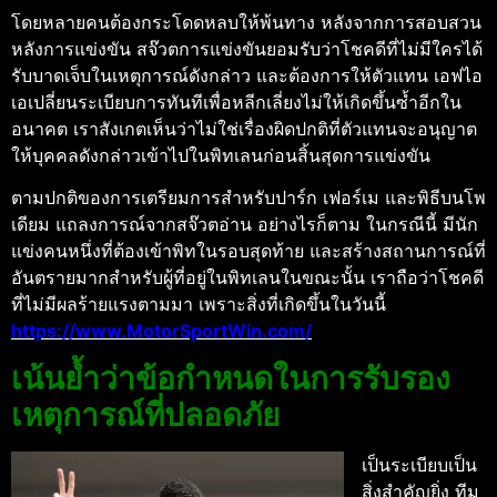
โดยหลายคนต้องกระโดดหลบให้พ้นทาง
หลังจากการสอบสวน
หลังการแข่งขัน สจ๊วตการแข่งขันยอมรับว่าโชคดีที่ไม่มีใครได้
รับบาดเจ็บในเหตุการณ์ดังกล่าว และต้องการให้ตัวแทน เอฟไอ
เอเปลี่ยนระเบียบการทันทีเพื่อหลีกเลี่ยงไม่ให้เกิดขึ้นซ้ำอีกใน
อนาคต
เราสังเกตเห็นว่าไม่ใช่เรื่องผิดปกติที่ตัวแทนจะอนุญาต
ให้บุคคลดังกล่าวเข้าไปในพิทเลนก่อนสิ้นสุดการแข่งขัน
ตามปกติของการเตรียมการสำหรับปาร์ก เฟอร์เม และพิธีบนโพ
เดียม แถลงการณ์จากสจ๊วตอ่าน
อย่างไรก็ตาม ในกรณีนี้ มีนัก
แข่งคนหนึ่งที่ต้องเข้าพิทในรอบสุดท้าย และสร้างสถานการณ์ที่
อันตรายมากสำหรับผู้ที่อยู่ในพิทเลนในขณะนั้น เราถือว่าโชคดี
ที่ไม่มีผลร้ายแรงตามมา เพราะสิ่งที่เกิดขึ้นในวันนี้
https://www.MotorSportWin.com/
เน้นย้ำว่าข้อกำหนดในการรับรอง
เหตุการณ์ที่ปลอดภัย
เป็นระเบียบเป็น
สิ่งสำคัญยิ่ง ทีม