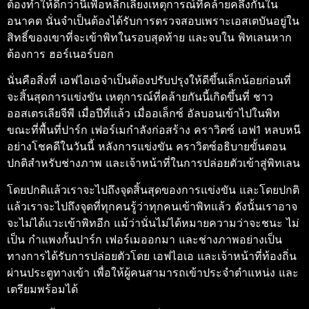
ต้องทำให้ดีกว่านี้เพื่อหลีกเลี่ยงเหตุการณ์ที่คล้ายคลึงกันใน
อนาคต
นั่นจำเป็นต้องได้รับการตรวจสอบเพราะเอสเตบันอยู่ใน
สิทธิ์ของเขาที่จะเข้าพิทในรอบสุดท้าย และจบใน พิทเลนหาก
ต้องการ ฮอร์เนอร์บอก
นั่นคือสิ่งที่ เอฟไอเอจำเป็นต้องปรับปรุงให้ดีขึ้นเล็กน้อยก่อนที่
จะสิ้นสุดการแข่งขัน
เหตุการณ์ที่คล้ายกันนี้เกิดขึ้นที่ ชาว
ออสเตรเลียจีพี เมื่อปีที่แล้ว เมื่ออเล็กซ์ อัลบอนเข้าไปในพิท
ขณะที่พื้นที่ปาร์ก เฟอร์เมกำลังก่อสร้าง
คราวิตซ์ เอฟ1 หลบหนี
อย่างโชคดีในวันนี้
หลังการแข่งขัน คราวิตซ์อธิบายขั้นตอน
ปกติสำหรับช่างภาพ และเจ้าหน้าที่ในการปล่อยตัวเข้าสู่พิทเลน
โดยปกติแล้วเราจะไปถึงจุดสิ้นสุดของการแข่งขัน และโดยปกติ
แล้วเราจะไปถึงจุดที่ทุกคนรู้ว่าทุกคนเข้าพิทแล้ว ดังนั้นเราอาจ
จะไม่ได้แวะเข้าพิทอีก แม้ว่านั่นไม่ได้หมายความว่าจะชนะ ไม่
เป็น
กำแพงกั้นปาร์ก เฟอร์เมออกมา และช่างภาพอย่างเป็น
ทางการได้รับการปล่อยตัวโดย เอฟไอเอ และเจ้าหน้าที่ท้องถิ่น
ผ่านประตูทางเข้า เพื่อให้ผู้คนสามารถเข้าประจำตำแหน่ง และ
เตรียมพร้อมได้