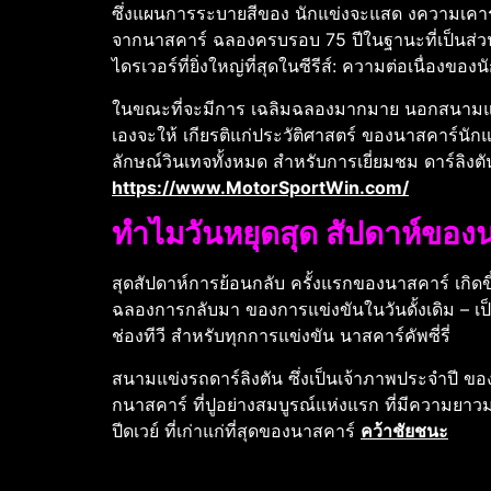
ซึ่งแผนการระบายสีของ นักแข่งจะแสด งความเคารพ ต
จากนาสคาร์ ฉลองครบรอบ 75 ปีในฐานะที่เป็นส่วน
ไดรเวอร์ที่ยิ่งใหญ่ที่สุดในซีรีส์: ความต่อเนื่อง
ในขณะที่จะมีการ เฉลิมฉลองมากมาย นอกสนามแข่ง แต่
เองจะให้ เกียรติแก่ประวัติศาสตร์ ของนาสคาร์นัก
ลักษณ์วินเทจทั้งหมด สําหรับการเยี่ยมชม ดาร์ลิงตั
https://www.MotorSportWin.com/
ทําไมวันหยุดสุด สัปดาห์ของน
สุดสัปดาห์การย้อนกลับ ครั้งแรกของนาสคาร์ เกิดข
ฉลองการกลับมา ของการแข่งขันในวันดั้งเดิม – เป็น
ช่องทีวี สําหรับทุกการแข่งขัน นาสคาร์คัพซี่รี่
สนามแข่งรถดาร์ลิงตัน ซึ่งเป็นเจ้าภาพประจําปี ข
กนาสคาร์ ที่ปูอย่างสมบูรณ์แห่งแรก ที่มีความยาวมา
ปีดเวย์ ที่เก่าแก่ที่สุดของนาสคาร์
คว้าชัยชนะ