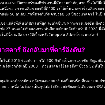
่อประวัติศาสตร์ของกีฬา งานนี้มีความสําคัญมาก ขึ้นในปีนี้เนื
หนึ่งขอ งการเฉลิมฉลองปีที่ดี400 จะได้เห็นนาสคาร์ เฉลิมฉลอง
ของนักแข่ง 50 อันดับแรกที่ตรงกับวันครบรอบ 50 ปีของนาสคาร์ ในปี
สิ่งที่เห็นได้ชัดเจนที่สุด จะเกิดขึ้นระหว่างการแข่งขัน ซึ่งตั
แข่ง 27 คนจะไปกับแผนการ พ่นสีแบบย้อนกลับสําหรับปี 2023 นี่คื
นในปีนี้รวมถึง ประวัติเบื้องหลังวันหยุดสุด สัปดาห์ของนาสคาร์:
าสคาร์ ถึงกลับมาที่ดาร์ลิงตัน?
ึ้นในปี 2015 ร่วมกับ ภาคใต้ 500 ซึ่งถือเป็นการแข่งขัน อัญมณีม
ครั้งแรกตั้งแต่ปี 2003 – ด้วยนาสคาร์ย้อนอดีต” ซึ่งรถ 32 คันในสน
องสุดสัปดาห์การย้อน กลับของนาสคาร์ ยังเป็นแทร็ก ที่เหมาะสมสํา
กกว่าหนึ่ง ไมล์และเป็นซุปเปอร์สปีด เวย์เพียงแห่งเดียวของ ซีรีส์