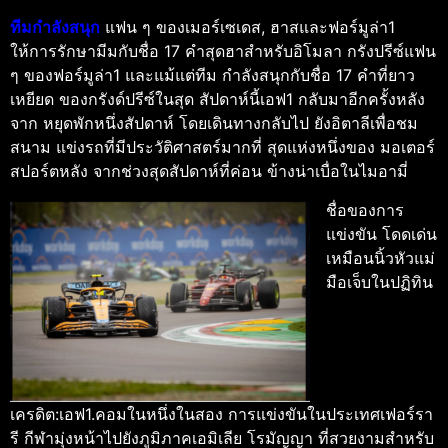
ทีมกําลังสนุก
แฟน ๆ ของเมอร์เซเดส, ฮาสและฟอร์มูล่า1
ให้การรักษามีมกับชื่อ 17 คําสุดฮาสําหรับอิโมลา กรังปรีซ์แฟน
ๆ ของฟอร์มูล่า1 และแม้แต่ทีม กําลังสนุกกับชื่อ 17 คําที่ยาว
เหยียด ของกรังด์ปรีซ์ในสุด สัปดาห์นี้เอฟ1 กลับมาอีกครั้งหลัง
จาก หยุดพักหนึ่งสัปดาห์ โดยเดินทางกลับไป ยังอิตาลีเพื่อชม
สนาม แข่งรถที่มีประวัติศาสตร์มากที่ สุดแห่งหนึ่งของ มอเตอร์
สปอร์ตหลัง จากช่วงสุดสัปดาห์ที่ค่อน ข้างน่าเบื่อในไมอามี่
ชื่อของการ
แข่งขัน โดดเด่น
เหมือนนิ้วหัวแม่
มือเจ็บในปฏิทิน
เครดิต:เอฟ1.คอมในหนึ่งในสอง การแข่งขันในประเทศเฟอร์รา
รี กีฬามุ่งหน้าไปยังภูมิภาคเอมิเลีย โรมัญญา ที่สวยงามสําหรับ