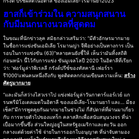
กรังด์ ปรีซ์ผลิตในอิตาลี ของเอมีเลีย-โรมานยา2023”
ฮาสก็เข้าร่วมใน ความสนุกสนาน
กับมีมนกนางนวลที่สูดดม
ในขณะที่นักข่าวลุค สมิธกล่าวเสริมว่า: “มีตัวอักษรมากมาย
ในชื่อการแข่งขันเอมิเลีย โรมานญ่า จีพีอย่างเป็นทางการ เป็น
รอบในการแข่งขัน (63)”หลายคนยังชี้ให้ เห็นว่ามันทิ้งสถิติ
ก่อนหน้า นี้ไว้กับการแข่ง ขันมูเจลโลปี 2020 ในอิตาลีที่เรียก
ว่า: ‘ฟอร์มูล่า1พิเรลลี กรังด์ปรีซ์ของทัสคานี เฟอร์รา
รี1000’แฟนคนหนึ่งถึงกับ พูดติดตลกก่อนเขียนความเห็น:
สร้าง
ศัตรูมากมาย
“และมันก็สว่างไสวเราไป แข่งฟอร์มูล่าวันกาตาร์แอร์เวย์ แก
รนพรีมิโอเดลเมดในอิตาลี ของเอมีเลีย-โรมานยา1 และ… มีธง
เช็ค!”มีการพูดคุยกันมากมายในช่วงไม่ กี่สัปดาห์ที่ผ่านมาเกี่ยว
กับ การหายตัวไปของแทร็ก คลาสสิกเพื่อสนับสนุนวงจร ที่น่า
เบื่อมากขึ้นซึ่ง ส่วนใหญ่อยู่ในสหรัฐอเมริกาและตะวัน ออก
กลางแต่ด้วยค่าใช้ จ่ายในการออกใบอนุญาต ที่น่าจับตามอง