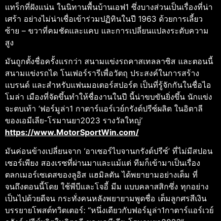
แทร็กที่ฝังแน่น ในนิทานพื้นบ้านเอฟ1 ซึ่งบางส่วนเป็นเรื่องที่น่า
เศร้า อย่างไม่น่าเชื่อเข้าร่วมปฏิทินในปี 1963 ด้วยการเลี้ยว
ซ้าย – ขวาที่คมชัดและแคบ และการเปลี่ยนแปลงระดับความ
สูง
มันถูกตั้งชื่อครั้งแรกว่า สนามแข่งรถคาสเทลลาซิส และตอนนี้
สนามแข่งรถได โนเฟอร์รารีเพื่อวัตถุ ประสงค์ในการสร้าง
แบรนด์ และสําหรับแฟนมอเตอร์สปอร์ต เป็นที่รู้จักกันในชื่อไอ
โมล่า เมืองที่จัดขึ้นทําให้ชื่องานในปี นี้น่าขบขันยิ่งขึ้น นักแข่ง
จะตบเท้า ‘ฟอร์มูล่า1 กาตาร์แอร์เวย์กรังด์ปรีซ์ผลิต ในอิตาลี
ของเอมีเลีย-โรมานยา2023 รางวัลใหญ่’
https://www.MotorSportWin.com/
มันค่อนข้างเปลี่ยนจาก ‘อาเซอร์ไบจานกรังด์ปรีซ์’ ที่ไม่มีสปอน
เซอร์เพียง สองเรซที่ผ่านมาและแม้แต่ ทีมก็เข้ามาเป็นเรื่อง
ตลกเมอร์เซเดสของลูอิส แฮมิลตัน ได้พยายามอย่างเต็ม ที่
จนถึงตอนนี้โดย ใช้พีบีและโจอี้ มีม แบบคลาสสิกซึ่ง ทุกอย่าง
เป็นไปด้วยดีจน กระทั่งคนหลังพยายามพูดชื่อ เต็มลูกศรสีเงิน
บรรยายโพสต์ทวิตเตอร์: “หนึ่งเดียวกับฟอร์มูล่า1กาตาร์แอร์เวย์