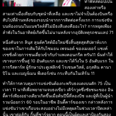
ทําพิทสต็อปเป็น
สองเท่าหรือ
สามเท่าเมื่อเทียบกับชุดนําที่เหลือ และเขาไม่จําเป็นต้องบินหรือ
สับไปที่ด้านหลังของรอบนําจากการติดต่อครั้งแรก
การแข่งขัน
บนท้องถนนในแนชวิลล์ที่ไม่มีธงสีแดงคืออะไร?
การหยุดเพียง
ลําพังในวันอาทิตย์เกิดขึ้นไม่นานหลังจากอุบัติเหตุรถชนแลป 71
หนึ่งคันจาก ลินุส ลุนด์ควิสต์มือใหม่ซึ่งสิ้นสุดสุดสัปดาห์แรก
ของเขาในการเติมให้กับไซมอน เพจนอด์ ของเมเยอร์ แชงค์
เรซซิ่งด้วยการชนเดี่ยวเข้ากับกําแพงคอนกรีต ทรัน11 นั่นทําให้
เขาจบการขึ้นสู่ 10 อันดับแรก และเขาได้วิ่งใน 5 อันดับแรก
ใน
การรีสตาร์ท ผู้รักษาประตูเฟลิกซ์ โรเซนควิสต์, อกุสติน คานา
ปิโน และเบญจ์เมน พีเดอร์เซ่น กระทืบกันในเทิร์น 11
ทําให้การควบคุมการแข่งขันต้องกะพริบธงแดงบนตัก 75 เป็น
เวลา 11 นาทีเพื่อพยายามจบธงเขียว
เคิร์กวูดซึ่งชัยชนะของ อิน
ดี้คาร์เพียงอย่างเดียวเกิดขึ้นเมื่อต้นปีนี้ที่ลองบีช และผู้ที่เป็นผู้นํา
รวมน้อยกว่า 60 รอบในอาชีพ อินดี้คาร์ของเขา กล่าวหลังการ
แข่งขันว่าเขาเกือบจะสงบอย่างไม่มีเหตุผลในช่วงเวลาปิดเหล่า
นั้น เขาต่อสู้กับ กิ้นที่ชาร์จยาก ตอนนี้เป็นผู้ดูแลเสาป้องกันสอง