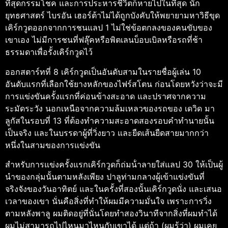
ที่สุดกรรมโชค และการประหารชีวิตก็หายไปในที่สุด นัก
ยุทธศาสตร์ ไบรอัน เฮอร์ต้าไม่ได้ถูกบังคับให้พยายามหาวิธีขุด
เคิร์กวูดออกจากการชนแลป 1 ไม่ใช่ข้อตกลงของคนขับของ
เขาเอง ไม่มีการชนที่ฟลุ๊คหรือพิตเลนบ็อบเบิลหรือรถที่ช้า
ธรรมดาเพื่อรั้งเคิร์กวูดไว้
ออกสตาร์ทที่ 8 เคิร์กวูดเป็นอันดับสามในรายชื่อผู้เล่น 10
อันดับแรกที่เลือกใช้ยางหลักของไฟร์สโตน ก่อนโดยหวังว่าจะมี
การแข่งขันครั้งแรกที่ค่อนข้างสะอาด และปราศจากความ
ระมัดระวัง นอกเหนือจากความล้มเหลวของรถของ เดวิด มา
ลูกัสในรอบที่ 13 ที่ต้องทําความสะอาดสองรอบคําทํานายนั้น
เป็นจริง และในบรรดาผู้ที่วิ่งยาว และยืดเส้นยืดสายมากกว่า
หนึ่งในสามของการแข่งขัน
สําหรับการแข่งครั้งแรกเคิร์กวูดก็ถ่มน้ําลายใส่แลป 30 ให้เป็นผู้
นําของกลุ่มนั้นตามหลังเพียง ปาลูท่ามกลางผู้เข้าแข่งขันที่
จริงจังของวันอาทิตย์
และในครั้งที่สองนั้นเคิร์กวูดนั่ง และเสนอ
เวลาของเขา
นั่นคือสิ่งที่ทําให้ผมมีความมั่นใจ เพราะการวิ่ง
ตามหลังพาลู ผมติดอยู่ที่นั่นโดยทําสองวินาทีจากสิ่งที่ผมทําได้
ผมไม่สามารถไปไหนมาไหนกับเขาได้ แต่ถ้า (ผมรู้ว่า) ผมเคย