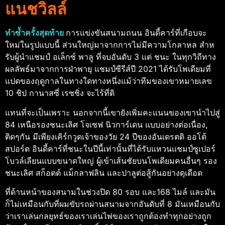
แนชวิลล์
ทําซ้ำครั้งสุดท้าย
การแข่งขันสนามถนน อินดี้คาร์ที่เกือบจะ
ใหม่ในรูปแบบนี้ ส่วนใหญ่มาจากการไม่มีความโกลาหล
สําห
รับผู้นําแชมป์ อเล็กซ์ พาลู ที่จบอันดับ 3 แต่ ชนะ ในทุกวิถีทาง
ผลลัพธ์มาจากการฝ่าพายุ แชมป์ซีรีส์ปี 2021 ได้รับโพเดียมที่
แปดของฤดูกาลในทางใดทางหนึ่งแม้ว่าทีมของเขาหมายเลข
10 ชิป กานาสซี่ เรซซิ่ง จะไร้ที่ติ
แทนที่จะเป็นเพราะ นอกจากนี้เขายังเพิ่มคะแนนของเขานําไปสู่
84 เหนือรองชนะเลิศ โจเซฟ นิวการ์เดน แบบอย่างต่อเนื่อง,
ติดๆกัน
มีเพียงเคิร์กวูดเจ้าของวัย 24 ปีของอันเดรตติ ออโต้
สปอร์ต อินดี้คาร์ที่ชนะในปีนี้เท่านั้นที่ได้รับแหวนแชมป์ซูเปอร์
โบวล์เลียนแบบขนาดใหญ่ ผู้เข้าเส้นชัยบนโพเดียมคนอื่นๆ รอง
ชนะเลิศ สก็อตต์ แม็กลาฟลิน และปาลูต่อสู้กันอย่างดุเดือด
ที่ด้านหน้าของสนามในช่วงปิด 80 รอบ และ168 ไมล์
และมัน
ก็ไม่เหมือนกับที่ผมขับรถผ่านสนามจากอันดับที่ 8 มันเหมือนกับ
ว่าเราเล่นกลยุทธ์ของเราเล่นไพ่ของเราถูกต้องทําทุกอย่างถูก