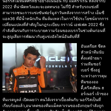
นอร์ริสไม่หมดศรัทธาอย่างแน่นอน กับ แมคราเรน หลังจากปี
2022 ที่น่าผิดหวังและจะอดทนรอ ไม่กี่ปี สำหรับรถแข่งที่
สามารถชนะการแข่งขันฟอร์มูล่าวัน
หลังจากการสร้าง เอ็มซี
แอล36 ที่มีน้ำหนักเกิน ทีมล้มเหลวในการใช้ประโยชน์จากการ
เปลี่ยนแปลงที่สำคัญในกฎระเบียบ กราวน์ เอฟเฟค 2022 ซึ่ง
กำลังดิ้นรนกับการระบายความร้อนของเบรกในช่วงต้นก่อนที่
จะสูญเสียการพัฒนากับคู่แข่งอัลไพน์อันดับที่สี่
อันเดรียส ซีดล
หัวหน้าทีมนับ
ตั้งแต่ย้ายมา
ร่วมทีมซอร์
เบอร์ ซึ่งอยู่
ระหว่างการคุม
ทีมของออ
ดี้,คริสเตียน ฮ
อร์เนอร์ เจ้าของ
ทีมเรดบูลล์ เปิดเผยว่า ตนได้เจรจาเบื้องต้นกับ นอร์ริสเป็นที่
เรียบร้อยแล้ว,อนาคตของทีมแม็คคาเรนของอังกฤษกำลังถูก