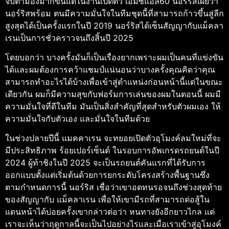
จับตามองมากขึ้น
แต่ในงานเปิดตัว เอ็มซีแอล60 นอร์ริสเผยว่า
นอร์ริสพร้อม ตนมีความมั่นใจในทีมชุดนี้ที่สามารถก้าวขึ้นสู่ลีก
สูงสุดได้เป็นครั้งแรกในปี 2019 นอร์ริสได้เซ็นสัญญากับแม็คลา
เรนเป็นการชั่วคราวจนถึงสิ้นปี 2025
โดยบอกว่า บางครั้งมันก็เป็นเรื่องยากเพราะผมเป็นคนที่แข่งขัน
ได้และผมต้องการคว้าแชมป์
แน่นอนว่าบางครั้งคุณคิดว่าคุณ
สามารถทำอะไรได้บ้างเพื่อเข้าสู่ตำแหน่งก่อนหน้านี้
แต่ในขณะ
เดียวกัน ผมก็มีความสุขกับฟอร์มการเล่นของผมในตอนนี้ ผมมี
ความมั่นใจที่ดีในทีม มันเป็นสิ่งสำคัญที่สุดสำหรับตัวผมเอง ให้
ความมั่นใจกับตัวเอง และมั่นใจในทีมด้วย
ในช่วงปลายปีนี้ แมคคาเรน จะทยอยเปิดตัวอุโมงค์ลมใหม่ที่จะ
มีประสิทธิภาพ ร้อยเปอร์เซ็นต์ ในรอบการอัพเกรดรถยนต์ในปี
2024 ผู้ท้าชิงในปี 2025 จะเป็นรถยนต์คันแรกที่ได้รับการ
ออกแบบตั้งแต่เริ่มต้นด้วยการยกระดับโครงสร้างพื้นฐาน
ซึ่ง
ตามกำหนดการนี้ นอร์ริส เชื่อว่าเขาอดทนรอจนถึงช่วงสุดท้าย
ของสัญญากับ แม็คลาเรน เพื่อให้เขามีรถที่สามารถต่อสู้ใน
แดนหน้าได้บ่อยครั้งเขากล่าวต่อว่า หนทางยังอีกยาวไกล แต่
เราจะเห็นว่าฤดูกาลนี้จะเป็นไปอย่างไรและเมื่อเราเข้าสู่อุโมงค์