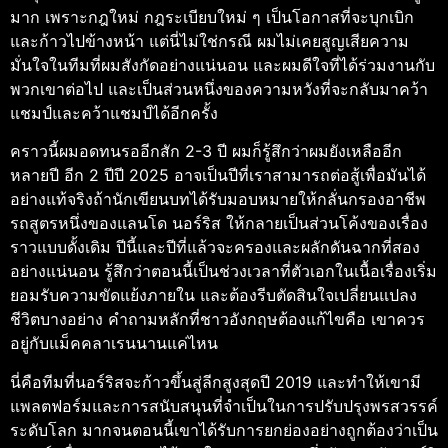
มาก เพราะกฎใหม่ กฎระเบียบใหม่ ๆ เป็นโอกาสที่จะบุกเบิก
และก้าวไปข้างหน้า แต่นี่ไม่ใช่กรณี ผมไม่เคยสูญเสียความ
มั่นใจในทีมที่ผมสังกัดอย่างแน่นอน และผมดีใจที่ได้ร่วมงานกับ
พวกเขาต่อไป และเป็นส่วนหนึ่งของความหวังที่จะกลับมาคว้า
แชมป์และคว้าแชมป์ได้อีกครั้ง
คราวนี้ผมอดทนรออีกสัก 2-3 ปี ผมก็รู้สึกว่าผมยังเหลืออีก
หลายปี อีก 2 ปี
ปี 2025 อาจเป็นปีที่เราสามารถต่อสู้เพื่อมันได้
อย่างแท้จริง
ถ้านักเขียนบทได้รับมอบหมายให้กลั่นกรองอาชีพ
รถสูตรหนึ่งของแลนโด นอร์ริส ให้กลายเป็นส่วนโค้งของเรื่อง
ราวแบบดั้งเดิม ปีนี้และปีที่แล้วจะครองและผลักดันฉากที่สอง
อย่างแน่นอน รู้สึกว่าตอนนี้เป็นช่วงเวลาที่ตัวเอกในเนื้อเรื่องเริ่ม
ยอมรับความขัดแย้งภายใน และต้องรีบตัดสินใจเปลี่ยนแปลง
ชีวิตบางอย่าง คำถามหลักที่ชาวอังกฤษต้องแก้ไขคือ เขาควร
อยู่กับแม็คคลาเรนนานแค่ไหน
นี่คือทีมที่นอร์ริสจะก้าวขึ้นสู่ลีกสูงสุดปี 2019 และทำให้เขามี
แพลตฟอร์มและการสนับสนุนที่จำเป็นในการปรับปรุงพรสวรรค์
ระดับโลก มากจนตอนนี้เขาได้รับการยกย่องอย่างถูกต้องว่าเป็น