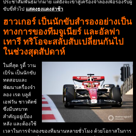
ประชาสัมพันธ์มากมาย แต่ยังจะเข้าสู่เครื่องจำลองเพื่อรองรับผู้
ขับขี่ทั่วไป
แสดงธงแดงล่าช้า
ฮาวเกอร์ เป็นนักขับสำรองอย่างเป็น
ทางการของทีมจูเนียร์ และอัลฟา
เทารี ทริโอจะสลับสับเปลี่ยนกันไป
ในช่วงสุดสัปดาห์
ในที่สุด รูดี้ วาน
เบิร์น เป็นนักขับ
ทดสอบและ
พัฒนาเครื่องจํา
ลอง เรด บลูส์
เอฟวัน ชาวดัตช์
ซึ่งมีบทบาท
สำคัญอยู่เบื้อง
หลัง และต้องใช้
เวลาในการจำลองของทีมนานหลายชั่วโมง ด้วยโอกาสในการ