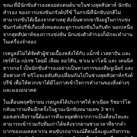
ขณะที่มีนักขับสำรองคอยสแตนด์บายในช่วงสุดสัปดาห์ นักขับ
สำรอง ของการแข่งขันกรังด์ปรีซ์ ในกรณีที่นักขับปกติไม่
สามารถขับได้เนื่องจากสาเหตุ ดังนั้นพวกเขาจึงอยู่ในการแข่ง
ขันกรังด์ปรีซ์เกือบทั้งหมดและดูการแข่งขันในกับดัก นอกเหนือ
จากสุดสัปดาห์ของการแข่งขัน นักแข่งตัวสํารองก็มักจะทํางาน
ในเครื่องจําลอง
เรดบูลล์ไม่ได้จัดตัวผู้ช่วยเบื้องหลังให้กับ แม็กซ์ เวสตาปัน และ
เซร์คิโอ เปเรซ โดยมี เลียม ลอว์สัน, ซาเน มาโลนี และ เดนนิส
ฮาวเกอร์ เป็นนักขับสำรองอย่างเป็นทางการของทีมจูเนียร์ และ
อัลฟาเทารี ทริโอจะสลับสับเปลี่ยนกันไปในช่วงสุดสัปดาห์กรังด์
ปรีซ์ เพื่อให้พวกเขาได้มีโอกาสเข้าใจการทำงานของสิ่งต่างๆ
และมองอนาคต
ในเดือนพฤศจิกายน เรดบูลล์ได้ประกาศให้ ดาเนียล ริชยาร์โด
กลับมาร่วมทีมอีกครั้งในฐานะนักขับหมายเลข 3 ชาว
ออสเตรเลียรายนี้ต้องการที่จะหยุดพักจากการเป็นที่สนใจและ
สามารถเข้าร่วมกับทีมเก่าได้หลังจากผ่านช่วงเวลาที่ยากลำ
บากของแมคคลาเรน คนขับรถอารมณ์ดีคนนี้จะดูแลกิจกรรม