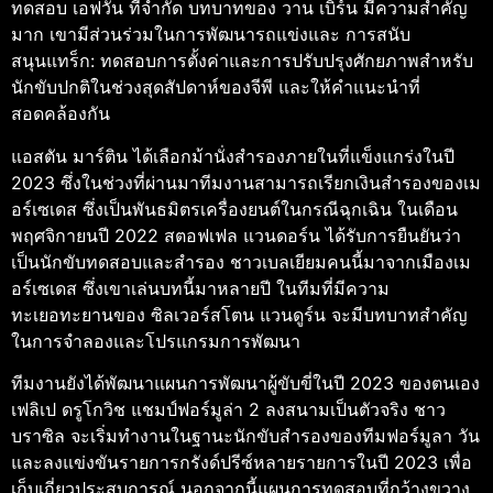
ทดสอบ เอฟวัน ที่จํากัด บทบาทของ วาน เบิร์น มีความสําคัญ
มาก เขามีส่วนร่วมในการพัฒนารถแข่งและ การสนับ
สนุนแทร็ก: ทดสอบการตั้งค่าและการปรับปรุงศักยภาพสำหรับ
นักขับปกติในช่วงสุดสัปดาห์ของจีพี และให้คำแนะนำที่
สอดคล้องกัน
แอสตัน มาร์ติน ได้เลือกม้านั่งสำรองภายในที่แข็งแกร่งในปี
2023 ซึ่งในช่วงที่ผ่านมาทีมงานสามารถเรียกเงินสำรองของเม
อร์เซเดส ซึ่งเป็นพันธมิตรเครื่องยนต์ในกรณีฉุกเฉิน ในเดือน
พฤศจิกายนปี 2022 สตอฟเฟล แวนดอร์น ได้รับการยืนยันว่า
เป็นนักขับทดสอบและสำรอง ชาวเบลเยียมคนนี้มาจากเมืองเม
อร์เซเดส ซึ่งเขาเล่นบทนี้มาหลายปี ในทีมที่มีความ
ทะเยอทะยานของ ซิลเวอร์สโตน แวนดูร์น จะมีบทบาทสำคัญ
ในการจำลองและโปรแกรมการพัฒนา
ทีมงานยังได้พัฒนาแผนการพัฒนาผู้ขับขี่ในปี 2023 ของตนเอง
เฟลิเป ดรูโกวิช แชมป์ฟอร์มูล่า 2 ลงสนามเป็นตัวจริง ชาว
บราซิล จะเริ่มทำงานในฐานะนักขับสำรองของทีมฟอร์มูลา วัน
และลงแข่งขันรายการกรังด์ปรีซ์หลายรายการในปี 2023 เพื่อ
เก็บเกี่ยวประสบการณ์ นอกจากนี้แผนการทดสอบที่กว้างขวาง