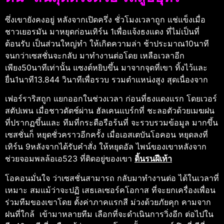
ซึ่งเขายังคงอยู่ หลังจากเปิดครึ่ง ชั่วโมงเวลาถูก แช่แข็งเมื่อ
ชาวเยอรมัน มาหยุดก่อนเทิร์น 1เพื่อแจ้งธงแดง ที่ไม่เป็นที่
ต้อนรับ เป็นส่วนใหญ่ทํา ให้เกิดความล่า ช้าประมาณ10นาที
จนกว่าเซสชั่นจะกลับ มาทํางานต่อโดย เหลือเวลาอีก
เพียง50นาทีเท่านั้น แซงต์หยิบขึ้น มาจากจุดที่เขา ทิ้งไว้และ
ยื่น1นาที13.844 วินาทีเพื่อรวบ รวมตําแหน่งสูง สุดเนื่องจาก
เฟอร์ราริสถูก แยกออกในช่วงเวลา ก่อนที่ธงแดงแรก โดยเวอร์
สตัปเพน เมื่อชาวดัตช์ผ่าน ฮัลเคนแบร์กที่ ชะลอตัวด้วยเมฆฝน
ที่ปรากฏขึ้นและ ทีมที่กระตือรือร้นที่ จะรวบรวมข้อมูล มากขึ้น
เซสชั่นก็ หยุดชั่วคราวอีกครั้ง เมื่อเอสเตบันโอคอน หยุดลงที่
เทิร์น 9หลังจากได้รับคําสั่ง ให้หยุดอัล ไพน์ของเขาหลังจาก
ช่วยจอมพลล้อเอ523 ที่ติดอยู่ของเขา
ดิ้นรนฝีเท้า
โอคอนมั่นใจ ว่าเซสชั่นสามารถ กลับมาทํางานต่อ ได้ในเวลาที่
เหมาะ สมแม้ว่าจะปฏิ เสธเลเซอร์คโอกาส ที่จะยกเครื่องเพื่อน
ร่วมทีมของเขาโดย ตั้งค่าภาคแรกสี ม่วงด้วยภัยคุก คามจาก
ฝนที่ใกล้ เข้ามาหลายทีม เลือกที่จะดําเนินการวิ่งอีก ต่อไปใน