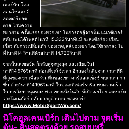
เฟอร์นัน โดอ
ลอนโซและวั
ลตเตอรีบอต
ตาส โยนความ
พยายาม ครั้งแรกของพวกเขา ในการต่อสู้จากนั้น แมกซ์เวอร์
สตัป เพนได้โพสต์1นาที 15.333วินาทีแม้ จะส่งข้อร้อง เรียน
เกี่ยว กับการเปลี่ยนตัว ของเรดบูลล์ของเขา โดยใช้เวลาลง ไป
ที่1นาที14 วิานทีด้วย1นาที 14.726วินาที
จากนั้นเลเซอร์ค ก็กลับสู่จุดสูงสุด และเสียบใน1
นาที14.576วินาที ก่อนที่จะใช้เวลา อีกสองในสิบจาก เวลาที่ดี
ที่สุดของเขา เพื่อนร่วมทีมของเขา คาร์ลอสแซ็งซ์ พบเวลามาก
ขึ้น ด้วย1นาที14.196วินาที ในขณะที่เฟอร์ราริส พบความเร็ว
ในการวิ่งยางนุ่มของ พวกเขาหนึ่งในสิบ ที่เปิดเผยโดย เลเซอร์ค
วางโมเนกัสก์ กลับมาอยู่ด้านบน ของชาร์ต
https://www.MotorSportWin.com/
นิโคฮูลเคนเบิร์ก เดินไปตาม จุดเริ่ม
ต้น- สิ้นสุดตรงด้วย รถสูบบุหรี่