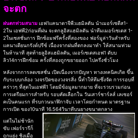
จะตก
ฝนตกท่วมสนาม
เอฟ1แคนาดาจีพี:แฮมิลตัน นําเมอร์เซดีส1-
2ใน เอฟพี2ก่อนที่ฝน จะตกลูอิสแฮมิลตัน นําทีมเมอร์เซเดส 1-
2ในเซสชั่นการ ฝึกซ้อมฟรีครั้งที่สองของ ฟอร์มูล่าวันสําหรับ
แคนาเดียนกรังด์ปรีซ์ เนื่องจากฝนที่ตกลงมาทํา ให้สนามท่วม
ในห้านาที สุดท้ายลูอิสแฮมิลตัน, เมอร์เซเดสเอฟ1 ดับบ
ลิว14การฝึกซ้อม ครั้งที่สองถูกขยายออก ไปครึ่งชั่วโมง
หลังจากการลดเซสชั่น เปิดเนื่องจากปัญหา ทางเทคนิคเกิด ขึ้น
กับระบบกล้อง วงจรปิดของวงจรสิ่ง นี้ทําให้ทีมซึ่งจัด การรอบที่
คร่าวๆ ที่สุดในเอฟพี1 โดยมีข้อมูลมากมาย ที่จะรวบรวมก่อน
การเตรียมการสําหรับ รอบคัดเลือกใน วันเสาร์ชาร์ลส์ เลเซอร์
คเป็นคนแรก ที่รบกวนนาฬิกาจับ เวลาโดยกําหนด มาตรฐาน
การเปิด ของ10นาที 16.564วินาทีบนยางขนาดกลาง
แต่ในไม่ช้านัก
ขับ เฟอร์รารีก็
ถูกแย่ง ชิงเมื่อ