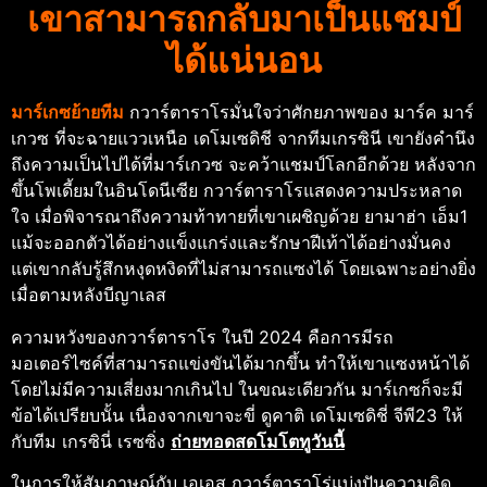
เขาสามารถกลับมาเป็นแชมป์
ได้แน่นอน
มาร์เกซย้ายทีม
กวาร์ตาราโรมั่นใจว่าศักยภาพของ มาร์ค มาร์
เกวซ ที่จะฉายแววเหนือ เดโมเซดิชี จากทีมเกรซินี เขายังคำนึง
ถึงความเป็นไปได้ที่มาร์เกวซ จะคว้าแชมป์โลกอีกด้วย หลังจาก
ขึ้นโพเดี้ยมในอินโดนีเซีย กวาร์ตาราโรแสดงความประหลาด
ใจ เมื่อพิจารณาถึงความท้าทายที่เขาเผชิญด้วย ยามาฮ่า เอ็ม1
แม้จะออกตัวได้อย่างแข็งแกร่งและรักษาฝีเท้าได้อย่างมั่นคง
แต่เขากลับรู้สึกหงุดหงิดที่ไม่สามารถแซงได้ โดยเฉพาะอย่างยิ่ง
เมื่อตามหลังบีญาเลส
ความหวังของกวาร์ตาราโร ในปี 2024 คือการมีรถ
มอเตอร์ไซค์ที่สามารถแข่งขันได้มากขึ้น ทำให้เขาแซงหน้าได้
โดยไม่มีความเสี่ยงมากเกินไป ในขณะเดียวกัน มาร์เกซก็จะมี
ข้อได้เปรียบนั้น เนื่องจากเขาจะขี่ ดูคาติ เดโมเซดิชี่ จีพี23 ให้
กับทีม เกรซินี่ เรซซิ่ง
ถ่ายทอดสดโมโตทูวันนี้
ในการให้สัมภาษณ์กับ เอเอส กวาร์ตาราโร่แบ่งปันความคิด