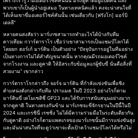
เพราะเรารู้ว่ามอเตอร์ไซค์คันนั้น มีรถดูคาติอยู่แปดคัน และ
พวกเขาก็เป็นผู้นำอยู่เสมอ ในทางเทคนิคแล้ว คงจะน่าสนใจที่
ได้เห็นเขาขี่มอเตอร์ไซค์คันนั้น เช่นเดียวกับ [ฟรังโก] มอร์บิ
เดลลี”
หลายคนสงสัยว่า มาร์เกซสามารถทำอะไรได้บ้างกับทีม
ดาวเทียม กวาร์ตาราโร เชื่อว่าเขาสามารถเป็นแชมป์โลกได้
โดยยก ฮอร์เก้ มาร์ติน เป็นตัวอย่าง “ปัจจุบันการอยู่ในทีมอย่าง
เป็นทางการไม่ได้สำคัญขนาดนั้น หากคุณมีรถมอเตอร์ไซค์
จากโรงงาน และดูคาติ ให้อิสระกับข้อมูลแก่ผู้ขับขี่ นั่นคือสิ่งที่
สวยงาม” เขากล่าว
กวาร์ตาราโรกล่าวถึง จอร์จ มาร์ติน ที่กำลังแข่งขันเพื่อชิง
ตำแหน่งดังกล่าวกับทีม ปราแมค ในปี 2023 อย่างไรก็ตาม
มาร์ตินขี่ เดโมเซดิชี่ GP23 และได้รับการสนับสนุนอย่างมาก
จากดูคาติ ในทางตรงกันข้าม มาร์เกซจะขี่จักรยานในปีนี้ในปี
2024 และเกรซินี่ เรซซิ่ง ไม่ได้มีความร่วมมือในระดับเดียวกัน
กับดูคาติ อย่างไรก็ตามแพคเกจของมาร์เกซนั้นมีการแข่งขันสูง
และมันน่าสนใจที่จะดูว่าเขาจะตั้งเป้าคว้าแชมป์โลกได้หรือไม่