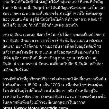
วาเลนินได้อันดับที่ 14 ทั้งคู่ไม่ได้เข้าสู่ควอเตอร์ที่สามที่สําคัญ
ในการฝึกซ้อมเมื่อวันศุกร์ บาร์ตันมีปัญหานิดหน่อย แต่ก็มาเสา
สองจากความพยายามทั้งสองครั้ง
สวนผู้ท้าชิงที่ใกล้เคียงที่สุด
ของ เจนสัน คือ ทรูลีย์ นักบิดโตโยต้า ที่ทำเวลาตามหลังบาร์
ตันไม่ถึง 0.106 วินาที ได้อีกตำแหน่งแถวหน้า
เซบาสเตียน เวทเทล ยังคงโชว์ฟอร์มได้อย่างยอดเยี่ยมด้วยการ
คว้าอันดับ 3 ของตารางอาร์บีอาร์ ซึ่งทีมยังคงมองหาชัยชนะ
นัดแรก อย่างไรก็ตาม ชาวเยอรมันรายนี้ตกไปอยู่อันดับที่ 13
หลังโดนลงโทษถึง 10 คะแนน หลังออสเตรเลียปะทะกับ โร
เบิร์ต คูบิกา จากทีมบีเอ็มดับเบิลยู ส่วน รูเบน บาริเชโร อยู่
อันดับ 4 ร่วม บราวน์ อีกคน แต่ก็ถอยไปอีก 5 อันดับ หลังต้อง
เปลี่ยนเกียร์ใหม่
การตัดสินใจที่ถูกวิพากษ์วิจารณ์อย่างมากได้เปลี่ยนเวลาเริ่มต้น
ในท้องถิ่นจาก 15.00 น. เป็น 17.00 น. เพื่อประโยชน์ของผู้ชม
โทรทัศน์ในยุโรปเป็นหลัก แต่ไม่มีตาข่ายนิรภัยเหลืออยู่ใน
ระหว่างวัน หลังจากการรอคอยอันยาวนาน การแข่งขันเริ่มขึ้น
ในสภาพที่แห้งแล้งแม้ว่าจะมีฝนตกลงมาในอากาศ
https://www.MotorSportWin.com/