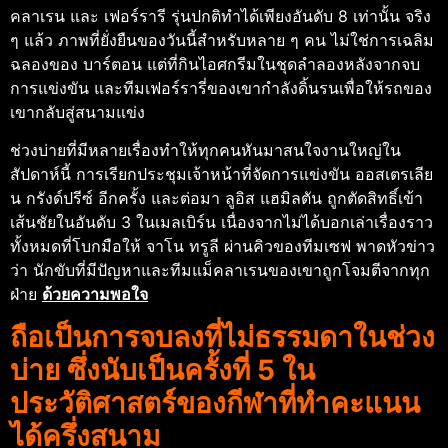
คลาเรน และ เฟอร์รารี รุ่นปกติทำได้เพียงอันดับ 8 เท่านั้น
จริง
ๆ แล้ว ภาพที่ยั่งยืนของวันนี้สำหรับหลาย ๆ คน ไม่ใช่การเฉลิม
ฉลองของ บาร์ตอน แต่ที่กินไอศกรีมในชุดลําลองหลังจากจบ
การแข่งขัน และทีมเฟอร์รารี่ของเขากําลังดิ้นรนเพื่อให้รถของ
เขากลับสู่สนามแข่ง
ช่วงบ่ายที่มีหลายเรื่องทำให้ทุกคนหันมาสนใจงานใหญ่ใน
สัปดาห์นี้ การเรียกประชุมเจ้าหน้าที่จัดการแข่งขัน ออสเตรเลีย
น กรังด์ปรีซ์ อีกครั้ง และต่อมา ลูอิส แฮมิลตัน ถูกตัดสิทธิ์เข้า
เส้นชัยในอันดับ 3 ในเมลเบิร์น เนื่องจากไม่ได้บอกเล่าเรื่องราว
ทั้งหมดที่โบกมือให้ จาโน ทรูลี ผ่านคิวของทีมเซฟ พาดหัวข่าว
ว่า นักขับที่มีปัญหาและทีมแม็คลาเรนของเขาถูกโจมตีจากทุก
ฝ่าย
ด้วยความพอใจ
ถือเป็นการจบลงที่ไม่ธรรมดาในช่วง
บ่าย ซึ่งนับเป็นครั้งที่ 5 ใน
ประวัติศาสตร์ของกีฬาที่ทำคะแนน
ได้ครึ่งสนาม