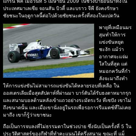
แกรน พิค เมื่อวันที่ 5 เมษายน 2009 ในช่วงบ่ายอันน่าทึ่งใน
ประเทศมาเลเซีย จอนสัน บิวตี้ และบราว จีพี ยังคงรักษา
ชัยชนะในฤดูกาลนี้ต่อไปด้วยชัยชนะครั้งที่สองในแปดวัน
พายุที่เหมือนมร
สุมทําให้การ
แข่งขันหยุด
ชะงัก แม้ว่า
อากาศจะแจ่ม
ใสในที่สุด แต่
หมอกควันที่กํา
ลังจะมาถึงทํา
ให้การแข่งขันไม่สามารถแข่งขันได้หลายรอบที่เหลือ
ใน
ออสเตรเลียเมื่อสุดสัปดาห์ที่ผ่านมา บาร์ตันได้รับธงตาหมากรุก
และสนามบอลด้านหลังเข้าแถวอย่างระมัดระวัง ที่เซปัง เขาไม่
ถึงขนาดนั้น และเมื่อเขานั่งอยู่ในรถเพื่อรอการรีแมตช์ที่ไม่เคย
มาถึง เขาก็รู้ว่าเขาชนะ
ถือเป็นการจบลงที่ไม่ธรรมดาในช่วงบ่าย ซึ่งนับเป็นครั้งที่ 5 ใน
ประวัติศาสตร์ของกีฬาที่ทำคะแนนได้ครึ่งสนาม ขณะที่ แม็