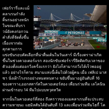
เฟอร์รารี่และแม็
คลาเรนกำลัง
ดิ้นรนอย่างหนัก
ในขณะที่บรา
วน์ยังคงก่อกวน
คำสั่งที่จัดตั้งขึ้น
เนื่องจากฝน
คุกคามการ
แข่งขันรอบคัดเลือกที่น่าตื่นเต้นในวันเสาร์
มีเรื่องดราม่าเกิด
ขึ้นในช่วงควอเตอร์แรก สองนักขับเฟอร์รารี่ยึดติดกับเวลาของ
ตัวเองตั้งแต่ออกวิ่งครั้งแรกว่า ยังไงก็สามารถวิ่งได้เร็วพออยู่
แล้ว อย่างไรก็ตาม สนามแห่งนี้เต็มไปด้วยผู้คน เมื่อ เฟลิเป มาส
ซา นั่งเฝ้าโรงรถอย่างหมดหนทาง ขยับขึ้นมาอยู่อันดับที่ 16
ของตาราง,ออกสตาร์ตในควอเตอร์สอง เพื่อนร่วมทีม เลโคนิน
ผ่านเข้ารอบ 14 ทีมไปแบบหวุดหวิด
จากนั้นในควอเตอร์ที่สอง ถึงคราวของแมคลาเรนที่จะประสบ
ความหายนะ แฮมิลตันได้อันดับที่ 13 และเพื่อนร่วมทีมไฮกี้ โค