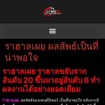
ราฮาลเผย ผลลัพธ์เป็นที่
น่าพอใจ
ราฮาลเผย ราฮาลขยับจาก
อันดับ 20 ขึ้นมาอยู่อันดับ 6 ทำ
ผลงานได้อย่างยอดเยี่ยม
ราฮาลเผย
ผลลัพธ์ของเซนต์ปีเตอร์ เป็นที่น่าพอใจ หลังจากมี