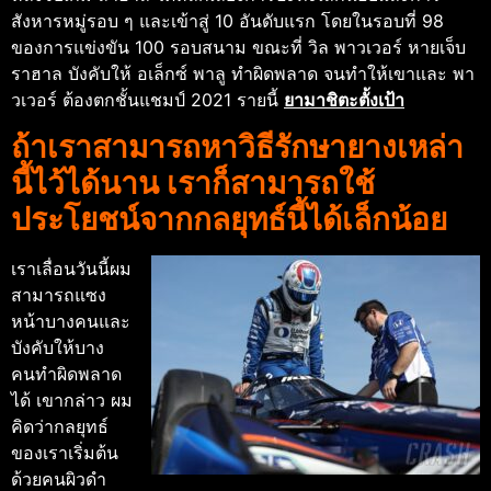
สังหารหมู่รอบ ๆ และเข้าสู่ 10 อันดับแรก โดยในรอบที่ 98
ของการแข่งขัน 100 รอบสนาม ขณะที่ วิล พาวเวอร์ หายเจ็บ
ราฮาล บังคับให้ อเล็กซ์ พาลู ทำผิดพลาด จนทำให้เขาและ พา
วเวอร์ ต้องตกชั้นแชมป์ 2021 รายนี้
ยามาชิตะตั้งเป้า
ถ้าเราสามารถหาวิธีรักษายางเหล่า
นี้ไว้ได้นาน เราก็สามารถใช้
ประโยชน์จากกลยุทธ์นี้ได้เล็กน้อย
เราเลื่อนวันนี้ผม
สามารถแซง
หน้าบางคนและ
บังคับให้บาง
คนทําผิดพลาด
ได้ เขากล่าว ผม
คิดว่ากลยุทธ์
ของเราเริ่มต้น
ด้วยคนผิวดํา