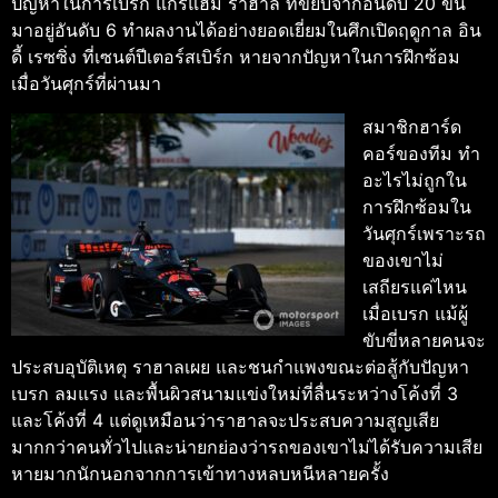
ปัญหาในการเบรก แกรแฮม ราฮาล ที่ขยับจากอันดับ 20 ขึ้น
มาอยู่อันดับ 6 ทำผลงานได้อย่างยอดเยี่ยมในศึกเปิดฤดูกาล อิน
ดี้ เรซซิ่ง ที่เซนต์ปีเตอร์สเบิร์ก หายจากปัญหาในการฝึกซ้อม
เมื่อวันศุกร์ที่ผ่านมา
สมาชิกฮาร์ด
คอร์ของทีม ทํา
อะไรไม่ถูกใน
การฝึกซ้อมใน
วันศุกร์เพราะรถ
ของเขาไม่
เสถียรแค่ไหน
เมื่อเบรก แม้ผู้
ขับขี่หลายคนจะ
ประสบอุบัติเหตุ ราฮาลเผย และชนกำแพงขณะต่อสู้กับปัญหา
เบรก ลมแรง และพื้นผิวสนามแข่งใหม่ที่ลื่นระหว่างโค้งที่ 3
และโค้งที่ 4 แต่ดูเหมือนว่าราฮาลจะประสบความสูญเสีย
มากกว่าคนทั่วไปและน่ายกย่องว่ารถของเขาไม่ได้รับความเสีย
หายมากนักนอกจากการเข้าทางหลบหนีหลายครั้ง