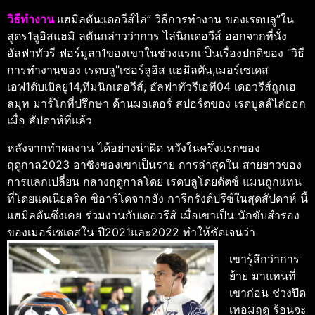
วิธีทํางาน
แฮมิลตัน:เดอวีส์ไล่” วิธีการทํางาน ของเรดบลู”ใน
สูตร1ลูอิสแฮมิ ลตันกล่าวว่าการ ไล่นิกเดอวีส์ ออกจากที่นั่ง
อัลฟาทัวรี ฟอร์มูลา1ของเขาในช่วงแรกเ ป็นเรื่องปกติของ “วิธี
การทํางานของ เรดบลู”เซอร์ลูอิส แฮมิลตัน,เมอร์เซเดส
เอฟ1ดับเบิลยู14,ทีมนิกเดอวีส์, อัลฟาทัวรีเอที04 เดอวรีส์ถูกเฮ
ลมุท มาร์โกที่ปรึกษา ด้านมอเตอร์ สปอร์ตของ เรดบูลล์ไล่ออก
เมื่อ สัปดาห์ที่แล้ว
หลังจากทําผลงาน ได้อย่างน่าผิด หวังในครึ่งแรกของ
ฤดูกาล2023 อาซิงของเขาเป็นราย การล่าสุดใน สายยาวของ
การแลกเปลี่ยน กลางฤดูกาลโดย เรดบลูโดยดัตช์ แมนถูกแทน
ที่โดยแดเนียลริค ซิอาร์โดจากฮัง การีกรังด์ปรีซ์ในสุดสัปดาห์ นี้
แฮมิลตันซึ่งเคย ร่วมงานกับเดอวรีส์ เมื่อเขาเป็น นักขับสํารอง
ของเมอร์เซเดสใน ปี2021และ2022 ทําให้ชัดเจนว่า
เขารู้สึกว่าการ
ย้าย มาแทนที่
เขาก่อน ช่วงปิด
เทอมฤดู ร้อนจะ