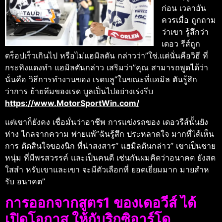
ก่อน เวลาอัน
ควรเมื่อ ถูกถาม
ว่าเขา รู้สึกว่า
เดอว รีส์ถูก
ดร็อปเร็วเกินไป หรือไม่แฮมิลตัน กล่าวว่า”ใช่.แต่นั่นคือวิธี ที่
กระทิงแดงทํา แฮมิลตันกล่าว เสริมว่า”คุณ สามารถพูดได้ว่า
นั่นคือ วิธีการทํางานของ เรดบลู”ในขณะที่แฮมิล ตันรู้สึก
ว่าการ ย้ายทีมของเรด บูลเป็นไปอย่างเร่งรีบ
https://www.MotorSportWin.com/
แต่เขาก็ยังคง เชื่อมั่นว่าอาชีพ การแข่งรถของ เดอวรีส์นั้นยัง
ห่าง ไกลจากความ พ่ายแพ้”ฉันรู้สึก ประหลาดใจ มากที่ได้เห็น
การ ตัดสินใจของนิก ที่น่าสงสาร” แฮมิลตันกล่าว” เขาเป็นชาย
หนุ่ม ที่มีพรสวรรค์ และเป็นคนดี เช่นกันผมคิดว่าอนาคต ยังสด
ใสสํา หรับเขาและเขา จะมีตัวเลือกที่ ยอดเยี่ยมมาก มายสําห
รับ อนาคต”
การออกจากสูตร1 ของเดอวีส์ ได้
เปิดโอกาส ให้กับริกซิอาร์โด