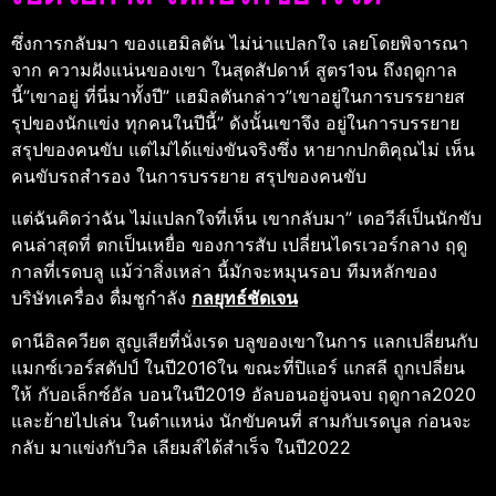
ซึ่งการกลับมา ของแฮมิลตัน ไม่น่าแปลกใจ เลยโดยพิจารณา
จาก ความฝังแน่นของเขา ในสุดสัปดาห์ สูตร1จน ถึงฤดูกาล
นี้”เขาอยู่ ที่นี่มาทั้งปี” แฮมิลตันกล่าว”เขาอยู่ในการบรรยายส
รุปของนักแข่ง ทุกคนในปีนี้” ดังนั้นเขาจึง อยู่ในการบรรยาย
สรุปของคนขับ แต่ไม่ได้แข่งขันจริงซึ่ง หายากปกติคุณไม่ เห็น
คนขับรถสํารอง ในการบรรยาย สรุปของคนขับ
แต่ฉันคิดว่าฉัน ไม่แปลกใจที่เห็น เขากลับมา” เดอวีส์เป็นนักขับ
คนล่าสุดที่ ตกเป็นเหยื่อ ของการสับ เปลี่ยนไดรเวอร์กลาง ฤดู
กาลที่เรดบลู แม้ว่าสิ่งเหล่า นี้มักจะหมุนรอบ ทีมหลักของ
บริษัทเครื่อง ดื่มชูกําลัง
กลยุทธ์ชัดเจน
ดานีอิลควียต สูญเสียที่นั่งเรด บลูของเขาในการ แลกเปลี่ยนกับ
แมกซ์เวอร์สตัปป์ ในปี2016ใน ขณะที่ปิแอร์ แกสลี ถูกเปลี่ยน
ให้ กับอเล็กซ์อัล บอนในปี2019 อัลบอนอยู่จนจบ ฤดูกาล2020
และย้ายไปเล่น ในตําแหน่ง นักขับคนที่ สามกับเรดบูล ก่อนจะ
กลับ มาแข่งกับวิล เลียมส์ได้สําเร็จ ในปี2022