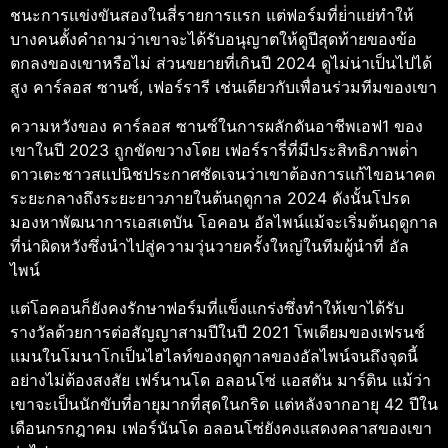
ชนะการแข่งขันสองในสี่รายการแรก แต่ฟอร์มที่ย่ําแย่ทําให้
บางคนตั้งคําถามว่าเขาจะได้รับอนุญาตให้ดูปีสุดท้ายของข้อ
ตกลงของเขาหรือไม่ ส่วนขยายที่เกินปี 2024 ดูไม่น่าเป็นไปได้
สูง
คาร์ลอส ซานซ์, เฟอร์รารี เช่นเดียวกับเพื่อนร่วมทีมของเขา
ความหวังของ คาร์ลอส ซานซ์ในการผลักดันอาชีพเอฟ1 ของ
เขาในปี 2023 ถูกขัดขวางโดย เฟอร์รารี่ที่มีประสิทธิภาพต่ํา
ดาวเตะชาวสแปนิชประกาศชัดเจนว่าเขาต้องการแก้ไขอนาคต
ระยะกลางถึงระยะยาวภายในต้นฤดูกาล 2024 ดังนั้นโปรด
มองหาพัฒนาการ
เอสเตบัน โอคอน อัลไพน์แม้จะเริ่มต้นฤดูกาล
ที่น่าผิดหวังซึ่งนําไปสู่ความวุ่นวายครั้งใหญ่ในทีมผู้นําที่ อัล
ไพน์
แต่โอคอนก็ยังคงรักษาฟอร์มที่แข็งแกร่งซึ่งทําให้เขาได้รับ
รางวัลด้วยการต่อสัญญาสามปีในปี 2021 โพเดียมของเฟรนช์
แมนในโมนาโกเป็นไฮไลท์ของฤดูกาลของอัลไพน์จนถึงจุดนี้
อย่างไม่ต้องสงสัย
เฟร์นานโด อลอนโซ่ แอสตัน มาร์ติน แม้ว่า
เขาจะเป็นนักขับที่อายุมากที่สุดในกริด แต่หลังจากอายุ 42 ปีใน
เดือนกรกฎาคม เฟอร์นันโด อลอนโซ่ยังคงแสดงคลาสของเขา