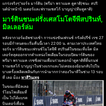
แกร่งจริงๆ”จอร์จ มาร์ติน (พรีม่า พราแมค ดูคาติ)ชนะ สปริ
นต์นําหน้าบิ นเดอร์และฟรานเชสโก้ บาญญ่า(ทีมดูคาติ)
มาร์ตินชนะฝรั่งเศสโมโตจีพีสปรินท์,
มิลเลอร์ล่ม
หลังจากวอร์มอัพช่วงเช้า การแข่งขันเฟรนช์ กรังด์ปรีซ์ เรซ 27
รอบมีกําหนดจะเริ่มคืนนี้เวลา 22:00 น. ตามเวลาประเทศไทย
จอร์จ มาร์ตินชนะเฟรนช์โมโตจีพี สปรินต์ในขณะที่แจ็ค มิล
เลอร์หลุดออกจากตําแหน่งโพเดียมในรอบเปิดมาร์ตินของ
พรีม่า พราแมค เรซซิ่งผ่านเพื่อนร่วมคอกม้าดูคาติที่ดิ้นรนฟ
รานเชสโก้ บาญญ่าในช่วงแรกและไม่เคยมองย้อนกลับไปใน
บางครั้งเพลิดเพลินกับการนํามากกว่าสองวินาทีในช่วง 13 รอบ
ที่ เลอ ม็อง
ทาสีวินเทจ
ในขณะที่มิลเลอ
ร์โยนโพเดียมที่
เป็น ไปได้แบรด
บินเดอร์เพื่อน