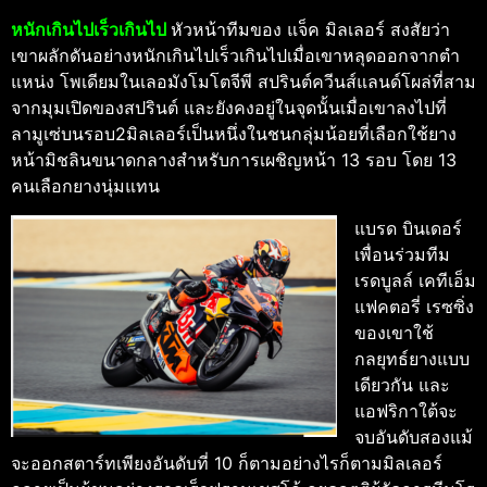
หนักเกินไปเร็วเกินไป
หัวหน้าทีมของ แจ็ค มิลเลอร์ สงสัยว่า
เขาผลักดันอย่างหนักเกินไปเร็วเกินไปเมื่อเขาหลุดออกจากตํา
แหน่ง โพเดียมในเลอมังโมโตจีพี สปรินต์ควีนส์แลนด์โผล่ที่สาม
จากมุมเปิดของสปรินต์ และยังคงอยู่ในจุดนั้นเมื่อเขาลงไปที่
ลามูเซ่บนรอบ2มิลเลอร์เป็นหนึ่งในชนกลุ่มน้อยที่เลือกใช้ยาง
หน้ามิชลินขนาดกลางสําหรับการเผชิญหน้า 13 รอบ โดย 13
คนเลือกยางนุ่มแทน
แบรด บินเดอร์
เพื่อนร่วมทีม
เรดบูลล์ เคทีเอ็ม
แฟคตอรี่ เรซซิ่ง
ของเขาใช้
กลยุทธ์ยางแบบ
เดียวกัน และ
แอฟริกาใต้จะ
จบอันดับสองแม้
จะออกสตาร์ทเพียงอันดับที่ 10 ก็ตามอย่างไรก็ตามมิลเลอร์