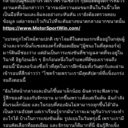
กลายเป็นผู้ชมอย่างรวดเร็วฟรานเชสโก้ กุยดอตติผู้จัดการทีมโร
งงานเคทีเอ็มกล่าวว่า “อารมณ์หวานอมขมกลืนในวันนี้”แจ็ค
เป็นมือที่สามและล้มลงอย่างกะทันหัน เรายังต้องตรวจสอบ
ข้อมูล แต่อาจจะเร็วเกินไปที่จะดันยางขนาดกลางมากขนาดนั้น
https://www.MotorSportWin.com/
“แบรดถูกไฟไหม้ตามปกติ เขาโจมตีในตอนแรกเพื่ออยู่ในกลุ่มผู้
นําและจากนั้นก็แซงสองครั้งที่ยอดเยี่ยม”[ผู้ชนะในที่สุดจอร์จ]
มาร์ตินมีช่องว่าง แต่มันเป็นการแข่งขันที่ชาญฉลาดที่จะอยู่ใน
วินาที อิฐก้อนเล็ก ๆ อีกก้อนหนึ่งในกําแพงที่ดีของเราจนถึง
ตอนนี้”มิลเลอร์เองซึ่งเร็วที่สุดในการฝึกซ้อมทั้งวันศุกร์และผ่าน
เข้ารอบที่สี่กล่าวว่า “โชคร้ายเพราะเรามีสุดสัปดาห์ที่แข็งแกร่ง
จนถึงตอนนี้
“ฉันใส่หน้ากลางและมันก็ขึ้นมาเล็กน้อย ฉันควรจะฟังความ
รู้สึกของตัวเองกับจักรยาน มากขึ้นเพราะตั้งแต่เริ่มต้น ฉันกําลัง
ดิ้นรนเล็กน้อย และในรอบที่สองฉันไม่สามารถลุกขึ้นได้”มัน
เป็นความอัปยศ แต่เราเรียนรู้จากมัน”เราจะมาดูกันว่าเราจะทํา
อะไรได้ บ้างในการแข่งขันเต็ม รูปแบบในวันพรุ่งนี้ เพราะเรามี
รอบคัดเลือกที่ยอดเยี่ยม และจักรยานก็ดีมากที่นี่ ฉันรู้สึกแข็ง