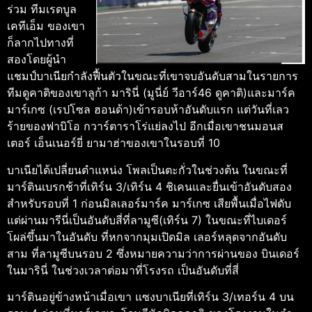
ร่วม ทีมเรดบูล
เคทีเอ็ม ของเขา
ก็ลากไปทางที่
สองโดยผู้นํา
แชมป์บาเนียกําลังฟื้นตัวในขณะที่เขาจบอันดับสามในรายการ
ทีมดูคาติของเขาลูก้า มารินี่ (มูนี่ย์ วีอาร์46 ดูคาติ)และมาร์ค
มาร์เกซ (เรปโซล ฮอนด้า)เข้ารอบห้าอันดับแรก แต่วันที่เลว
ร้ายของฟาบิโอ กวาร์ตาราโร่แย่ลงไป อีกเมื่อเขาชนมอนส
เตอร์ เอ็นเนอร์ยี่ ยามาฮ่าของเขาในรอบที่ 10
บาเนียได้เปลี่ยนตําแหน่ง โพลเป็นตะกั่วในช่วงต้น ในขณะที่
มาร์ตินเบรกช้าที่เทิร์น 3/เทิร์น 4 ชิเคนและยื่นเข้าอันดับสอง
สําหรับรอบที่ 1 ก่อนมิลเลอร์มาร์ค มาร์เกซ เสียพื้นเมื่อไฟดับ
แต่ผ่านมารีนี่เป็นอันดับสี่ที่ลามูซี(เทิร์น 7) ในขณะที่ไบเดอร์
โผล่ขึ้นมาในอันดับ ที่หกจากมุมเปิดมิล เลอร์หลุดจากอันดับ
สาม ที่ลามูซีบนรอบ 2 ซึ่งหมายความว่าการผ่านของ บินเดอร์
ในมารินี่ ในช่วงเวลาต่อมาที่โรงรถ เป็นอันดับที่สี่
มาร์ตินอยู่ข้างหน้าเมื่อเขา แซงบาเนียที่เทิร์น 3/เทอร์น 4 บน