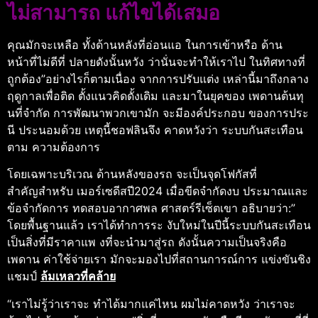
ไม่สามารถ แก้ไขได้เสมอ
คุณมักจะเหลือ ทั้งด้านหลังที่อ่อนแอ ในการเข้าหรือ ด้าน
หน้าที่ไม่ดีที่ ปลายดังนั้นหวัง ว่านั่นจะทําให้เราไป ในทิศทางที่
ถูกต้อง”อย่างไรก็ตามเนื่อง จากการปรับแต่ง เหล่านี้มาถึงกลาง
ฤดูกาลเพื่อติด ตั้งแนวคิดดั้งเดิม และมาในยุคของ เพดานต้นทุ
นที่จํากัด การพัฒนาพวกเขามัก จะมีองค์ประกอบ ของการประ
นี ประนอมด้วย เหตุนี้ชอฟลินจึง คาดหวังว่า ระบบกันสะเทือน
ตาม ความต้องการ
โดยเฉพาะบริเวณ ด้านหลังของรถ จะเป็นจุดโฟกัสที่
สําคัญสําหรับ เมอร์เซดีสปี2024 เมื่อขีดจํากัดงบ ประมาณและ
ข้อจํากัดการ ทดสอบอากาศพล ศาสตร์รีเซ็ตเขา อธิบายว่า:”
โดยพื้นฐานแล้ว เราได้ทําการระ งับใหม่ในปีนี้ระบบกันสะเทือน
เป็นสิ่งที่มีราคาแพ งที่จะนํามาสู่รถ ดังนั้นความเป็นจริงคือ
เพดาน ค่าใช้จ่ายเรา มักจะมองไปที่สถานการณ์การ แข่งขันชิง
แชมป์
ล้มเหลวที่คล้าย
“เราไม่รู้ว่าเราจะ ทําได้มากแค่ไหน ผมไม่คาดหวัง ว่าเราจะ