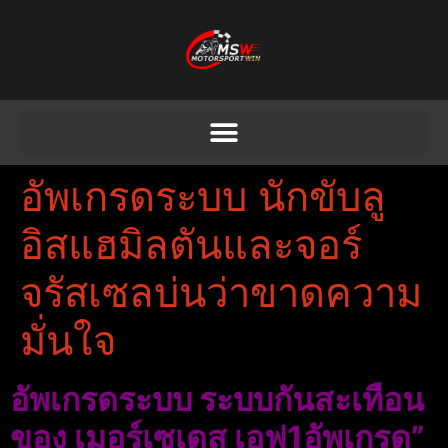
อัพเกรดระบบ นักขับลู
อิสแฮมิลตันและจอร์
จรัสเซลบ่นว่าขาดความ
มั่นใจ
อัพเกรดระบบ ระบบกันสะเทือน
ของ เมอร์เซเดส เอฟ1อัพเกรด”