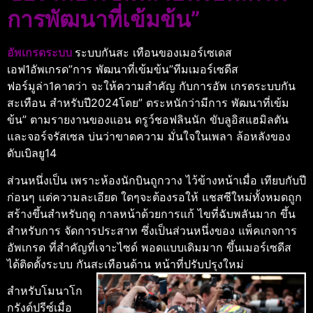
การพัฒนาที่เข้มข้น”
อัพเกรดระบบ
ระบบกันสะ เทือนของเมอร์เซเดส
เอฟ1อัพเกรด”การ พัฒนาที่เข้มข้น”ทีมเมอร์เซดีส
ฟอร์มูล่า1คาดว่า จะให้ความสําคัญ กับการอัพ เกรดระบบกัน
สะเทือน สําหรับปี2024โดย” ตระหนักว่ามีการ พัฒนาที่เข้ม
ข้น” ตามรายงานของแอน ดรูว์ชอฟลินนัก ขับลูอิสแฮมิลตัน
และจอร์จรัสเซล บ่นว่าขาดความ มั่นใจในเพลา ล้อหลังของ
ดับเบิลยู14
ส่วนหนึ่งเป็น เพราะห้องนักบินถูกวาง ไว้ข้างหน้าเมื่อ เทียบกับปี
ก่อนๆ แต่ความละเอียด ใดๆจะต้องรอให้ แชสซีใหม่ทั้งหมดถูก
สร้างขึ้นสําหรับฤดู กาลหน้าด้วยการแก้ ไขที่ฉับพลันมาก ขึ้น
สําหรับการ จัดการประสาท ซึ่งเป็นส่วนหนึ่งของ แพ็คเกจการ
อัพเกรด ที่สําคัญที่เจาะไซด์ พอดแบบเดิมมาก ขึ้นเมอร์เซดีส
ได้ติดตั้งระบบ กันสะเทือนด้าน หน้าที่ปรับปรุงใหม่
สําหรับโมนาโก
กรังด์ปรีซ์เมื่อ