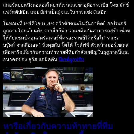
สกอร์แบบหนึ่งต่อสองในบาห์เรนและซาอุดีอาระเบีย โดย มักซ์
แฟร์สตัปเปิน แชมป์เก่าเป็นผู้ชนะในการแข่งขันเปิด
ในขณะที่ เซร์คีโอ เปเรซ คว้าชัยชนะในวันอาทิตย์ ฮอร์เนอร์
ถูกถามโดยเอียนคิง จากสื่อกีฬา ว่าแฮมิลตันสามารถสร้างช็อต
ให้กับแชมป์คอนสตรัคเตอร์ที่ครองราชย์ได้หรือไม่ ราเชล
บรู๊คส์ จากสื่อเอฟ1 นั่งคุยกับ โตโต้ โวล์ฟฟ์ หัวหน้าเมอร์เซเดส
เพื่อหารือเกี่ยวกับความท้าทายที่ทีมกำลังเผชิญในฤดูกาลนี้และ
อนาคตของ ลูวิส แฮมิลตัน
ปิเกต์ถูกปรับ
หารือเกี่ยวกับความท้าทายที่ทีม