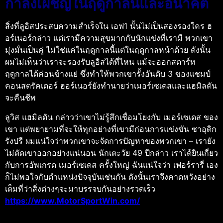
กำลังเผชิญในฤดูกาลนี้และอนาคต
สิ่งที่ลูอิสประสบความสำเร็จใน เอฟ1 นั้นไม่เป็นสองรองใคร ฮ
อร์เนอร์กล่าว แต่เรามีความสุขมากกับนักแข่งที่เรามี พวกเขา
มุ่งมั่นเป็นคู่ ไม่ใช่แค่ในฤดูกาลนี้แต่ในฤดูกาลหน้าด้วย ดังนั้น
ผมไม่เห็นว่าเราจะรองรับลูอิสได้ที่ไหน แม้จะออกสตาร์ท
ฤดูกาลได้ค่อนข้างแย่ ซึ่งทำให้พวกเขารั้งอันดับ 3 ของแชมป์
คอนสตรัคเตอร์ ฮอร์เนอร์ยังทำนายว่าเมอร์เซเดสและแฮมิลตัน
จะคืนชีพ
ลูวิส แฮมิลตัน กล่าวว่าเขาไม่รู้สึกเชื่อมโยงกับ เมอร์เซเดส ของ
เขา แต่พยายามที่จะให้ทุกอย่างที่เขามีก่อนการแข่งขัน ซาอุดิก
รังปรี ผมแน่ใจว่าพวกเขาจะจัดการปัญหาของพวกเขา – เรายัง
ไม่ตัดเขาออกอย่างแน่นอน นักเตะวัย 49 ปีกล่าว เราได้ยินเกี่ยว
กับการอัพเกรด เมอร์เซเดส ครั้งใหญ่ ฉันแน่ใจว่า เฟอร์รารี่ เอง
ก็ไม่พอใจกับตำแหน่งปัจจุบันเช่นกัน ดังนั้นเราจึงคาดหวังอย่าง
เต็มที่ว่าสิ่งต่างๆจะมาบรรจบกันอย่างรวดเร็ว
https://www.MotorSportWin.com/