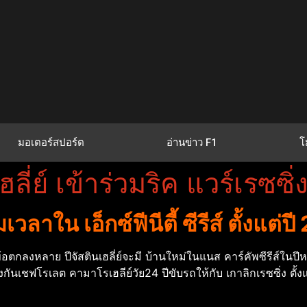
มอเตอร์สปอร์ต
อ่านข่าว F1
โ
เฮลี่ย์ เข้าร่วมริค แวร์เรซ
เวลาใน เอ็กซ์ฟีนีตี้ ซีรีส์ ตั้งแต่
ในข้อตกลงหลาย ปีจัสตินเฮลี่ย์จะมี บ้านใหม่ในแนส คาร์คัพซีรีส์ในปี
าป้องกันเชฟโรเลต คามาโรเฮลีย์วัย24 ปีขับรถให้กับ เกาลิกเรซซิ่ง ตั