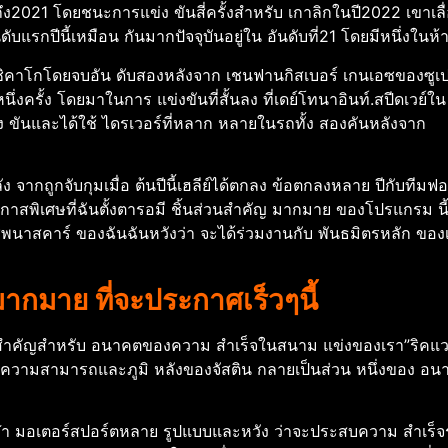
2019ถึง2021 โดยชนะการแข่ง ขันสี่ครั้งสําหรับ เกาลิกในปี2022 เขาเลื่
แรกปีนี้เหมือน กันมากปัจจุบันอยู่ใน อันดับที่21 โดยมีหนึ่งในห
 ชิคาโกโดยจบอัน ดับสองหลังจาก เชนฟานกิสเบอร์ เกนเอซของซูเป
ึ่งครั้ง โดยมาในการ แข่งขันที่สั้นลง ที่เดย์โทนาอินท์.สปีดเวย์ใน
่ง ขันและได้ใช้ ไดรเวอร์ที่หลาก หลายในรถทั้ง สองคันหลังจาก
ง จากถูกจับกุมเมื่อ ต้นปีนี้เฮลีย์ได้ตกลง ข้อตกลงหลาย ปีกับทีมฟอ
โอกาสพิเศษที่ฉันตั้งตารอมี ชิ้นส่วนสําคัญ มากมาย ของโปรแกรม นี้ท
ีพนาสคาร์ ของฉันฉันหวังว่า จะได้ร่วมงานกับ พันธมิตรหลัก ของ
ีกมากมาย ที่จะประกาศเร็วๆนี้
สําคัญสําหรับ อนาคตของความ สําเร็จในสนาม แข่งของเรา”ริคแวร์เจ้
ีความสามารถและภูมิ หลังของจัสติน กลายเป็นส่วน หนึ่งของ อนาคต
ในกีฬา มอเตอร์สปอร์ตหลาย รูปแบบและหวัง ว่าจะประสบความ สําเร