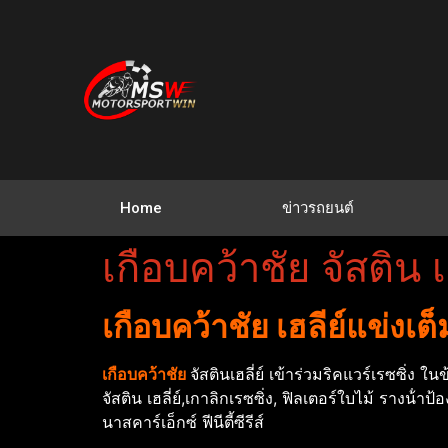
Home
ข่าวรถยนต์
เกือบคว้าชัย จัสติน 
เกือบคว้าชัย เฮลีย์แข่งเต็ม
เกือบคว้าชัย
จัสตินเฮลี่ย์ เข้าร่วมริคแวร์เรซซิ่ง 
จัสติน เฮลี่ย์,เกาลิกเรซซิ่ง, ฟิลเตอร์ใบไม้ รางน้ํ
นาสคาร์เอ็กซ์ ฟีนีตี้ซีรีส์