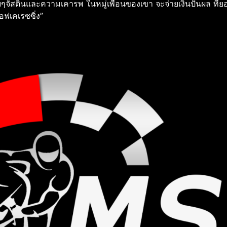
บๆจัสตินและความเคารพ ในหมู่เพื่อนของเขา จะจ่ายเงินปันผล ที่ยอ
เอฟเคเรซซิ่ง”