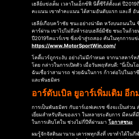
เฮลีย์แข่งเต็ม เวลาในเอ็กซ์ฟี นีตี้ซีรีส์ตั้งแต่ ปี
คะแนน เขาทําคะแนน ได้สามอันดับแรก และสี่ อันดับ
เฮลีย์เกือบคว้าชัย ชนะอย่างน่าผิด หวังบนถนนใน
คาร์ผ่าน เขาไปไม่ถึงห้ารอบเฮลีย์มีชัย ชนะในถ้วยหน
ปี2019ริคแวร์เรซ ซิ่งเข้าสู่รถสอง คันในทุกการแข
https://www.MotorSportWin.com/
โคดี้แวร์ถูกระงับ อย่างไม่มีกําหนด จากนาสคาร์หลั
โดย กล่าวในการเปิดตัว เมื่อวันพฤหัสบดี: “นี่เป็น
ฉันเชื่อว่าสามารถ ช่วยฉันในการ ก้าวต่อไปในอาช
และพันธมิตร
อาร์ดับเบิล ยูอาร์เพิ่มเติม อ
การเป็นพันธมิตร กับอาร์เอฟเคเรซ ซิ่งจะเป็นส่วน 
เยี่ยมสําหรับทีมของเรา ในหลายระดับการ มีคนที่ม
ในการเติบโตใน ช่วงไม่กี่ปีที่ผ่านมา
โอกาสชนะ
ผมรู้จักจัสตินมานาน เคารพทุกสิ่งที่ เขาทําได้