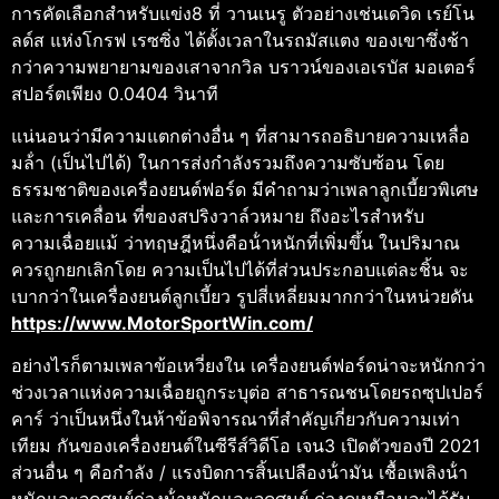
การคัดเลือกสําหรับแข่ง8 ที่ วานเนรู ตัวอย่างเช่นเดวิด เรย์โน
ลด์ส แห่งโกรฟ เรซซิ่ง ได้ตั้งเวลาในรถมัสแตง ของเขาซึ่งช้า
กว่าความพยายามของเสาจากวิล บราวน์ของเอเรบัส มอเตอร์
สปอร์ตเพียง 0.0404 วินาที
แน่นอนว่ามีความแตกต่างอื่น ๆ ที่สามารถอธิบายความเหลื่อ
มล้ํา (เป็นไปได้) ในการส่งกําลังรวมถึงความซับซ้อน โดย
ธรรมชาติของเครื่องยนต์ฟอร์ด มีคําถามว่าเพลาลูกเบี้ยวพิเศษ
และการเคลื่อน ที่ของสปริงวาล์วหมาย ถึงอะไรสําหรับ
ความเฉื่อยแม้ ว่าทฤษฎีหนึ่งคือน้ําหนักที่เพิ่มขึ้น ในปริมาณ
ควรถูกยกเลิกโดย ความเป็นไปได้ที่ส่วนประกอบแต่ละชิ้น จะ
เบากว่าในเครื่องยนต์ลูกเบี้ยว รูปสี่เหลี่ยมมากกว่าในหน่วยดัน
https://www.MotorSportWin.com/
อย่างไรก็ตามเพลาข้อเหวี่ยงใน เครื่องยนต์ฟอร์ดน่าจะหนักกว่า
ช่วงเวลาแห่งความเฉื่อยถูกระบุต่อ สาธารณชนโดยรถซุปเปอร์
คาร์ ว่าเป็นหนึ่งในห้าข้อพิจารณาที่สําคัญเกี่ยวกับความเท่า
เทียม กันของเครื่องยนต์ในซีรีส์วิดีโอ เจน3 เปิดตัวของปี 2021
ส่วนอื่น ๆ คือกําลัง / แรงบิดการสิ้นเปลืองน้ํามัน เชื้อเพลิงน้ํา