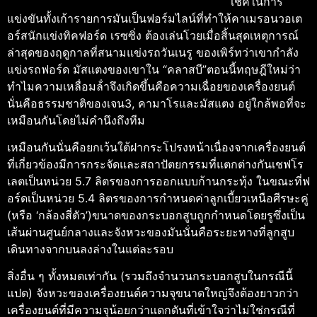
เช็คในการ
แข่งขันทั้งเก้ารายการมันเป็นฟอร์มไลน์ที่ทําให้คาเมรอนวอเต
อร์สนักแข่งทิคฟอร์ด เรซซิ่ง ต้องเล่นโวยเมื่อสิ้นสุดเหตุการณ์
ล่าสุดของฤดูกาลที่สนามแข่งรถวันเนรู ของเพิร์ทว่าเขากําลัง
แข่งรถฟอร์ด มัสแตงของเขาใน “คลาสบี”ตอนนี้ทฤษฎีใหม่ว่า
ทําไมความเหลื่อมล้ําจึงเกิดขึ้นคือความเฉื่อยของเครื่องยนต์
นั่นคือธรรมชาติของเจน3, คามาโรและมัสแตง อยู่ใกล้พอที่จะ
เหมือนกันโดยไม่คํานึงถึงทีม
เหมือนกันนั่นคือยกเว้นใต้ฝากระโปรงหน้าเนื่องจากเครื่องยนต์
ที่เกี่ยวข้องมีการกระจัดและสถาปัตยกรรมที่แตกต่างกันเชฟโร
เลตเป็นหน่วย 5.7 ลิตรของการออกแบบก้านกระทุ้ง ในขณะที่ฟ
อร์ดเป็นหน่วย 5.4 ลิตรของการกําหนดค่าลูกเบี้ยวเหนือศีรษะคู่
(หรือ ‘กล้องสี่ตัว’)ขนาดของกระบอกสูบถูกกําหนดโดยรูซึ่งเป็น
เส้นผ่านศูนย์กลางและจังหวะของมันนั่นคือระยะทางที่ลูกสูบ
เดินทางจากบนลงล่างในแต่ละรอบ
สิ่งอื่น ๆ ทั้งหมดเท่ากัน (รวมถึงจํานวนกระบอกสูบในกรณีนี้
แปด) จังหวะของเครื่องยนต์ความจุขนาดใหญ่จึงต้องยาวกว่า
เครื่องยนต์ที่มีความจุน้อยกว่าแดกดันที่เข้าใจว่าไม่ใช่กรณีที่