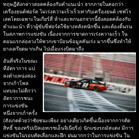
ทฤษฎีดังกล่าวสอดคล้องกับคําแนะนํา จากภายในคอกว่า
เครื่องยนต์ฟอร์ด ไม่เร่งความเร็วเร็วเท่ากับเครื่องยนต์ เชฟโร
เลตโดยเฉพาะในเกียร์สี่ ห้าและหกนอกจากนี้ยังสอดคล้องกับ
คําแนะนํา ที่ว่าผู้ขับขี่ฟอร์ดใช้ยางหลังหนักขึ้น และต้องดิ้นรน
ในสภาพการแข่งขัน เนื่องจากการขาดการเร่งความเร็ว ใน
ตอนแรกล่อลวงให้พวกเขาป้อนข้อมูลคันเร่ง มากขึ้นซึ่งทําให้
ยางเครียดมากเกิน ไปเมื่อแรงบิดมาถึง
อันที่จริงในขณะ
ที่อัตราการ แป
ลงตําแหน่งสอง
จากเก้าโพล
แทบจะไม่ดีกว่า
อัตราการชนะ
การแข่งขัน
หนึ่งจากเก้าครั้ง
(สังเกตด้วยว่าชัยชนะเพียง อย่างเดียวเกิดขึ้นเนื่องจากการตัด
สิทธิ์ ของทริปเปิลเอทเรซเอ็นจิเนียริ่ง) นักแข่งรถมัสแตง มีการ
แข่งขันในรอบคัดเลือกและฝึก ฝนมากกว่าในการแข่งขัน ใน