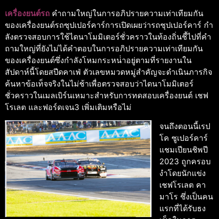
เครื่องยนต์รถ
คําถามใหญ่ในการอภิปรายความเท่าเทียมกัน
ของเครื่องยนต์รถซุปเปอร์คาร์การเปิดเผยว่ารถซุปเปอร์คาร์ กํา
ลังตรวจสอบการใช้ไดนาโมมิเตอร์ชั่วคราวในท้องถิ่นชี้ไปที่คํา
ถามใหญ่ที่ยังไม่ได้คําตอบในการอภิปรายความเท่าเทียมกัน
ของเครื่องยนต์ซึ่งกําลังโหมกระหน่ําอยู่ตามที่รายงานใน
สัปดาห์นี้โดยสปีดคาเฟ่ ตัวเลขหมวดหมู่สําคัญจะดําเนินภารกิจ
ค้นหาข้อเท็จจริงในไม่ช้าเพื่อตรวจสอบว่าไดนาโมมิเตอร์
ชั่วคราวในเมลเบิร์นเหมาะสําหรับการทดสอบเครื่องยนต์ เชฟ
โรเลต และฟอร์ดเจน3 เพิ่มเติมหรือไม่
จนถึงตอนนี้เรป
โค ซูเปอร์คาร์
แชมเปียนชิพปี
2023 ถูกครอบ
งําโดยนักแข่ง
เชฟโรเลต คา
มาโร ซึ่งเป็นคน
แรกที่ได้รับธง