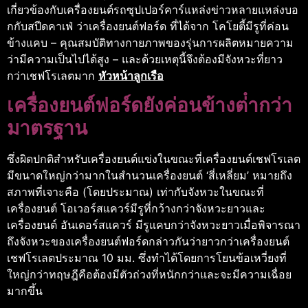
เกี่ยวข้องกับเครื่องยนต์รถซุปเปอร์คาร์แหล่งข่าวหลายแหล่งบอ
กกับสปีดคาเฟ่ ว่าเครื่องยนต์ฟอร์ด ที่ได้จาก โคโยตี้มีรูที่ค่อน
ข้างแคบ – คุณสมบัติทางกายภาพของรุ่นการผลิตหมายความ
ว่ามีความเป็นไปได้สูง – และด้วยเหตุนี้จึงต้องมีจังหวะที่ยาว
กว่าเชฟโรเลตมาก
หัวหน้าลูกเรือ
เครื่องยนต์ฟอร์ดยังค่อนข้างต่ํากว่า
มาตรฐาน
ซึ่งผิดปกติสําหรับเครื่องยนต์แข่งในขณะที่เครื่องยนต์เชฟโรเลต
มีขนาดใหญ่กว่ามากในสํานวนเครื่องยนต์ ‘สี่เหลี่ยม’ หมายถึง
สภาพที่เจาะคือ (โดยประมาณ) เท่ากับจังหวะในขณะที่
เครื่องยนต์ โอเวอร์สแควร์มีรูที่กว้างกว่าจังหวะยาวและ
เครื่องยนต์ อันเดอร์สแควร์ มีรูแคบกว่าจังหวะยาวเมื่อพิจารณา
ถึงจังหวะของเครื่องยนต์ฟอร์ดกล่าวกันว่ายาวกว่าเครื่องยนต์
เชฟโรเลตประมาณ 10 มม. ซึ่งทําได้โดยการโยนข้อเหวี่ยงที่
ใหญ่กว่าทฤษฎีคือต้องมีตัวถ่วงที่หนักกว่าและจะมีความเฉื่อย
มากขึ้น