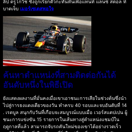
ลิป ดรูโกวิช ซึ่งถูกเรียกตัวกะทันหันเพื่อแทนที่ แลนซ์ สตอล ที่
บาดเจ็บ
เมอร์เซเดสพอใจ
ค้นหาตำแหน่งที่สามติดต่อกันได้
อันดับหนึ่งในพิธีเปิด
ยังแสดงผลงานที่มั่นคงเมื่อเขาเอาชนะการเสียในช่วงต้นซึ่งนำ
ไปสู่การธงแดงเดียวของวัน ทำครบ 40 รอบและจบอันดับที่ 14
. เรดบูล สนุกกับวันที่เกือบจะสมบูรณ์แบบเมื่อ เวอร์สแตปเปน ผู้
ชนะการแข่งขัน 15 รายการในเส้นทางสู่ตำแหน่งแชมป์ใน
ฤดูกาลที่แล้ว สามารถจับรถคันใหม่ของเขาได้อย่างรวดเร็ว