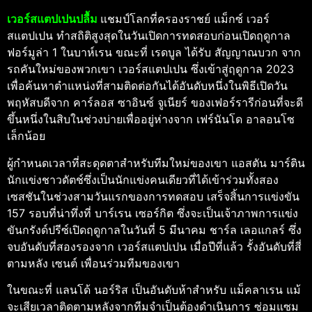
เวอร์สแตปเปนปลื้ม
แชมป์โลกที่ครองราชย์ แม็กซ์ เวอร์
สแตปเปน ทำสถิติสูงสุดในวันเปิดการทดสอบก่อนเปิดฤดูกาล
ฟอร์มูล่า 1 ในบาห์เรน ขณะที่ เรดบูล ได้รับ สัญญาณบวก จาก
รถคันใหม่ของพวกเขา เวอร์สแตปเปน ซึ่งเข้าสู่ฤดูกาล 2023
เพื่อค้นหาตำแหน่งที่สามติดต่อกันได้อันดับหนึ่งในพิธีเปิดวัน
พฤหัสบดีจาก คาร์ลอส ซาอินซ์ จูเนียร์ ของเฟอร์รารีก่อนที่จะดี
ขึ้นหนึ่งในสิบในช่วงบ่ายเพื่ออยู่ห่างจาก เฟร์นันโด อาลอนโซ
เล็กน้อย
ผู้กำหนดเวลาที่สะดุดตาสำหรับทีมใหม่ของเขา แอสตัน มาร์ติน
นักแข่งชาวดัตช์ซึ่งเป็นนักแข่งคนเดียวที่ได้เข้าร่วมทั้งสอง
เซสชันในช่วงสามวันแรกของการทดสอบ เสร็จสิ้นการแข่งขัน
157 รอบที่น่าทึ่งที่ บาร์เรน เซอร์กิต ซึ่งจะเป็นเจ้าภาพการแข่ง
ขันกรังด์ปรีซ์เปิดฤดูกาลในวันที่ 5 มีนาคม ชาร์ล เลอแกลร์ ซึ่ง
จบอันดับที่สองรองจาก เวอร์สแตปเปน เมื่อปีที่แล้ว รั้งอันดับที่สี่
ตามหลัง เซนต์ เพื่อนร่วมทีมของเขา
ในขณะที่ แลนโด้ นอร์ริส เป็นอันดับห้าสำหรับ แม็คลาเรน แม้
จะเสียเวลาติดตามหลังจากทีมจำเป็นต้องดำเนินการ ซ่อมแซม