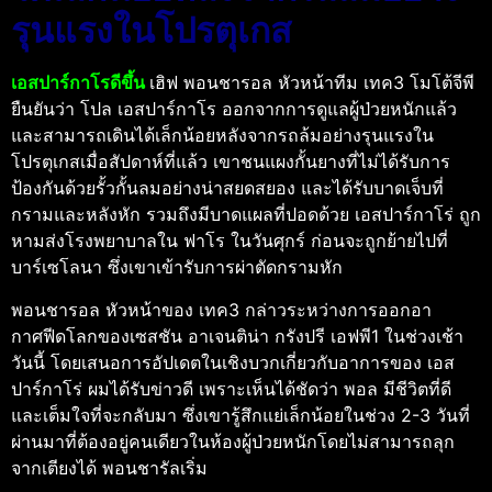
รุนแรงในโปรตุเกส
เอสปาร์กาโรดีขึ้น
เฮิฟ พอนชารอล หัวหน้าทีม เทค3 โมโต้จีพี
ยืนยันว่า โปล เอสปาร์กาโร ออกจากการดูแลผู้ป่วยหนักแล้ว
และสามารถเดินได้เล็กน้อยหลังจากรถล้มอย่างรุนแรงใน
โปรตุเกสเมื่อสัปดาห์ที่แล้ว เขาชนแผงกั้นยางที่ไม่ได้รับการ
ป้องกันด้วยรั้วกั้นลมอย่างน่าสยดสยอง และได้รับบาดเจ็บที่
กรามและหลังหัก รวมถึงมีบาดแผลที่ปอดด้วย เอสปาร์กาโร่ ถูก
หามส่งโรงพยาบาลใน ฟาโร ในวันศุกร์ ก่อนจะถูกย้ายไปที่
บาร์เซโลนา ซึ่งเขาเข้ารับการผ่าตัดกรามหัก
พอนชารอล หัวหน้าของ เทค3 กล่าวระหว่างการออกอา
กาศฟีดโลกของเซสชัน อาเจนติน่า กรังปรี เอฟพี1 ในช่วงเช้า
วันนี้ โดยเสนอการอัปเดตในเชิงบวกเกี่ยวกับอาการของ เอส
ปาร์กาโร่ ผมได้รับข่าวดี เพราะเห็นได้ชัดว่า พอล มีชีวิตที่ดี
และเต็มใจที่จะกลับมา ซึ่งเขารู้สึกแย่เล็กน้อยในช่วง 2-3 วันที่
ผ่านมาที่ต้องอยู่คนเดียวในห้องผู้ป่วยหนักโดยไม่สามารถลุก
จากเตียงได้ พอนชารัลเริ่ม