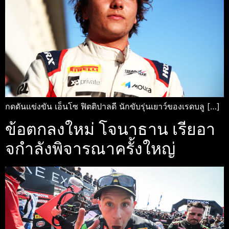
กดดันแข่งขัน เอ็นโซ ฟิตติปาลดี นักขับรุ่นเยาว์ของเรดบลู […]
ข้อตกลงใหม่ โจนาธาน เรียอา
จกําลังพิจารณาครั้งใหญ่