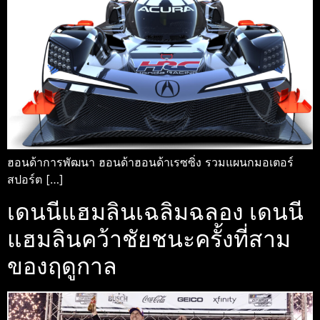
ฮอนด้าการพัฒนา ฮอนด้าฮอนด้าเรซซิ่ง รวมแผนกมอเตอร์
สปอร์ต […]
เดนนีแฮมลินเฉลิมฉลอง เดนนี
แฮมลินคว้าชัยชนะครั้งที่สาม
ของฤดูกาล